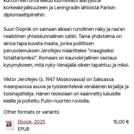
kuriton kerronta liikkuu luontevasti alatyylistä
korkeakirjallisuuteen ja Leningradin lähiöistä Pariisin
diplomaattipiireihin.
Suuri Gopnik on samaan aikaan runollinen näky ja raa'an
realistinen yhteiskunnallinen satiiri. Tämä yhdistelmä on
ainoa tapa kuvata maata, jonka poliittisen
perusolemuksen Jerofejev määrittelee ”maagiseksi
totalitarismiksi”. Romaani on kaunokirjallinen vastaus
kysymykseen, mitä nyky-Venäjällä oikein tapahtuu ja miksi.
Viktor Jerofejev (s. 1947 Moskovassa) on Saksassa
maanpaossa asuva ja työskentelevä venäläinen kirjailija ja
toisinajattelija. Hänen teoksiaan on käännetty lukuisille
kielille ja poltettu Putin-nuorten rovioilla.
Other formats or variants
Ebook, 2025
15,00 €
EPUB