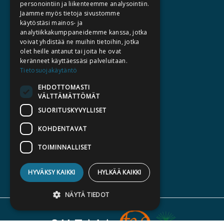
personointiin ja liikenteemme analysointiin.
AUTHORS
Jaamme myös tietoja sivustomme
CATALOGUES
käytöstäsi mainos- ja
analytiikkakumppaneidemme kanssa, jotka
WHAT'S NEW
voivat yhdistää ne muihin tietoihin, jotka
olet heille antanut tai joita he ovat
keränneet käyttäessäsi palveluitaan.
BECOME AN AUTHOR
Tietosuojakäytäntö
COMMISSIONED BOOKS
EHDOTTOMASTI
PRESS
VÄLTTÄMÄTTÖMÄT
BILLING ADDRESS
SUORITUSKYVYLLISET
KOHDENTAVAT
SILTALA.FI
E-BOOKS AND AUDIOBOOKS
TOIMINNALLISET
PRE-ORDERS
HYVÄKSY KAIKKI
HYLKÄÄ KAIKKI
GIFT CARD
NÄYTÄ TIEDOT