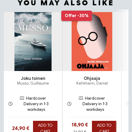
YOU MAY ALSO LIKE
Tuoteluettelon alku
Offer
-30%
Joku toinen
Ohjaaja
Musso, Guillaume
Kehlmann, Daniel
Hardcover
Hardcover
Delivery in 1-3
Delivery in 1-3
workdays
workdays
Hinta nyt
18,90 €
ADD TO
ADD TO
Hinta nyt
24,90 €
Hinta aiemmin
CART
CART