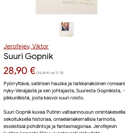
Jerofejev, Viktor
Suuri Gopnik
Hinta nyt
28,90 €
(25,46 € vat 0 %)
Pyörryttävä, satiirisen hauska ja tarkkanäköinen romaani
nyky-Venäjästä ja sen johtajasta, Suuresta Gopnikista, -
pikkunilkistä, josta kasvoi suuri roisto.
Suuri Gopnik kuvaa Putinin valtaannousun omintakeisella
sekoituksella historiaa, omaelämäkerrallisia tarinoita,
esseistisiä pohdintoja ja fantasmagoriaa. Jerofejevin