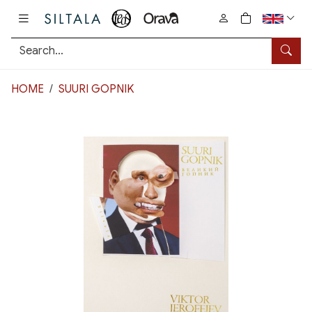
Pääsisältö
0
tuotetta osto
Searc
HOME
SUURI GOPNIK