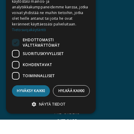
käytöstäsi mainos- ja
analytiikkakumppaneidemme kanssa, jotka
ABOUT US
voivat yhdistää ne muihin tietoihin, jotka
olet heille antanut tai joita he ovat
AUTHORS
keränneet käyttäessäsi palveluitaan.
CATALOGUES
Tietosuojakäytäntö
WHAT'S NEW
EHDOTTOMASTI
VÄLTTÄMÄTTÖMÄT
BECOME AN AUTHOR
SUORITUSKYVYLLISET
COMMISSIONED BOOKS
KOHDENTAVAT
PRESS
TOIMINNALLISET
BILLING ADDRESS
HYVÄKSY KAIKKI
HYLKÄÄ KAIKKI
SILTALA.FI
E-BOOKS AND AUDIOBOOKS
NÄYTÄ TIEDOT
PRE-ORDERS
GIFT CARD
Ehdottomasti välttämättömät