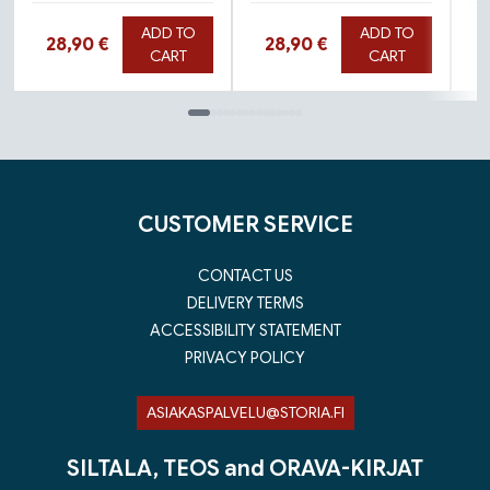
ADD TO
ADD TO
Hinta nyt
Hinta nyt
28,90 €
28,90 €
CART
CART
Tuoteluettelon loppu
CUSTOMER SERVICE
CONTACT US
DELIVERY TERMS
ACCESSIBILITY STATEMENT
PRIVACY POLICY
ASIAKASPALVELU@STORIA.FI
SILTALA, TEOS and ORAVA-KIRJAT