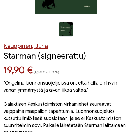
Kauppinen, Juha
Starman (signeerattu)
Hinta nyt
19,90 €
(17,53 € vat 0 %)
"Ongelma luonnonsuojelijoissa on, että heillä on hyvin
vähän ymmärrystä ja aivan liikaa valtaa."
Galaktisen Keskustoimiston virkamiehet seuraavat
valppaina maapallon tapahtumia. Luonnonsuojeluksi
kutsuttu ilmiö lisää suosiotaan, ja se ei Keskustoimiston
suunnitelmiin sovi. Paikalle lähetetään Starman laittamaan