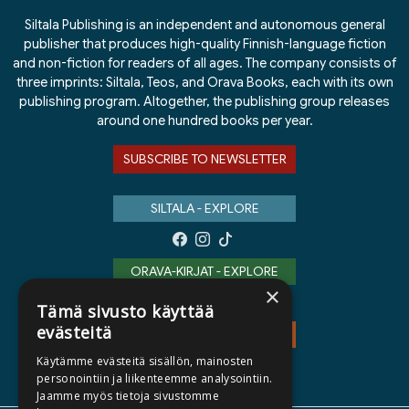
Siltala Publishing is an independent and autonomous general
publisher that produces high-quality Finnish-language fiction
and non-fiction for readers of all ages. The company consists of
three imprints: Siltala, Teos, and Orava Books, each with its own
publishing program. Altogether, the publishing group releases
around one hundred books per year.
SUBSCRIBE TO NEWSLETTER
SILTALA - EXPLORE
ORAVA-KIRJAT - EXPLORE
×
Tämä sivusto käyttää
evästeitä
TEOS - EXPLORE
Käytämme evästeitä sisällön, mainosten
personointiin ja liikenteemme analysointiin.
Jaamme myös tietoja sivustomme