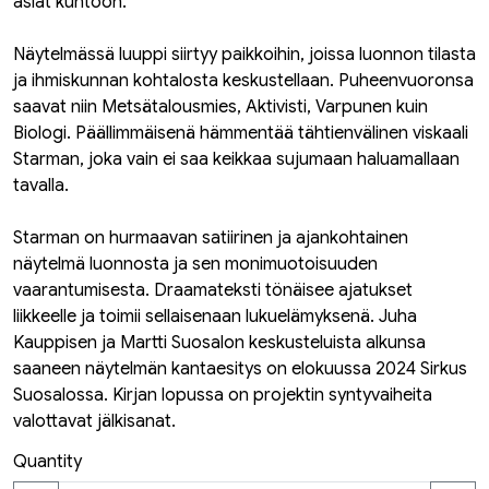
asiat kuntoon.
Näytelmässä luuppi siirtyy paikkoihin, joissa luonnon tilasta
ja ihmiskunnan kohtalosta keskustellaan. Puheenvuoronsa
saavat niin Metsätalousmies, Aktivisti, Varpunen kuin
Biologi. Päällimmäisenä hämmentää tähtienvälinen viskaali
Starman, joka vain ei saa keikkaa sujumaan haluamallaan
tavalla.
Starman on hurmaavan satiirinen ja ajankohtainen
näytelmä luonnosta ja sen monimuotoisuuden
vaarantumisesta. Draamateksti tönäisee ajatukset
liikkeelle ja toimii sellaisenaan lukuelämyksenä. Juha
Kauppisen ja Martti Suosalon keskusteluista alkunsa
saaneen näytelmän kantaesitys on elokuussa 2024 Sirkus
Suosalossa. Kirjan lopussa on projektin syntyvaiheita
valottavat jälkisanat.
Quantity