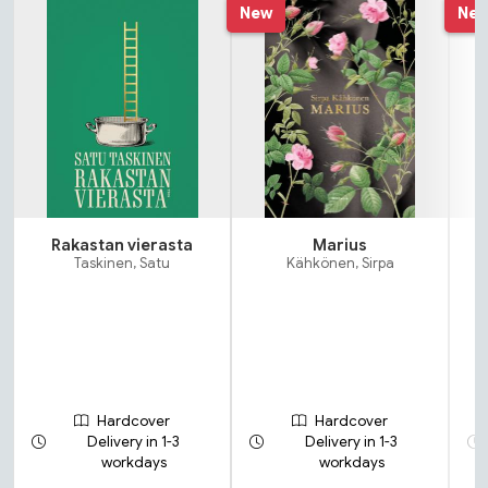
Tuoteluettelon alku
New
Ne
Rakastan vierasta
Marius
Taskinen, Satu
Kähkönen, Sirpa
Hardcover
Hardcover
Delivery in 1-3
Delivery in 1-3
workdays
workdays