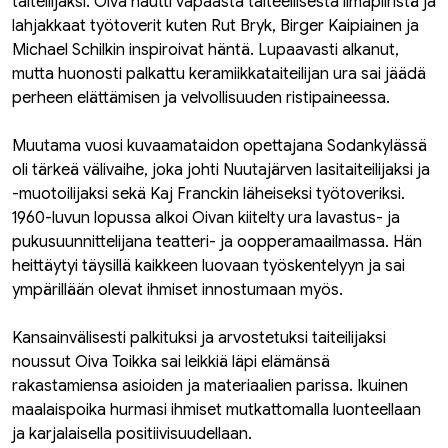
taiteilijaksi. Oiva nautti vapaasta taiteellisesta ilmapiiristä ja
lahjakkaat työtoverit kuten Rut Bryk, Birger Kaipiainen ja
Michael Schilkin inspiroivat häntä. Lupaavasti alkanut,
mutta huonosti palkattu keramiikkataiteilijan ura sai jäädä
perheen elättämisen ja velvollisuuden ristipaineessa.
Muutama vuosi kuvaamataidon opettajana Sodankylässä
oli tärkeä välivaihe, joka johti Nuutajärven lasitaiteilijaksi ja
-muotoilijaksi sekä Kaj Franckin läheiseksi työtoveriksi.
1960-luvun lopussa alkoi Oivan kiitelty ura lavastus- ja
pukusuunnittelijana teatteri- ja oopperamaailmassa. Hän
heittäytyi täysillä kaikkeen luovaan työskentelyyn ja sai
ympärillään olevat ihmiset innostumaan myös.
Kansainvälisesti palkituksi ja arvostetuksi taiteilijaksi
noussut Oiva Toikka sai leikkiä läpi elämänsä
rakastamiensa asioiden ja materiaalien parissa. Ikuinen
maalaispoika hurmasi ihmiset mutkattomalla luonteellaan
ja karjalaisella positiivisuudellaan.