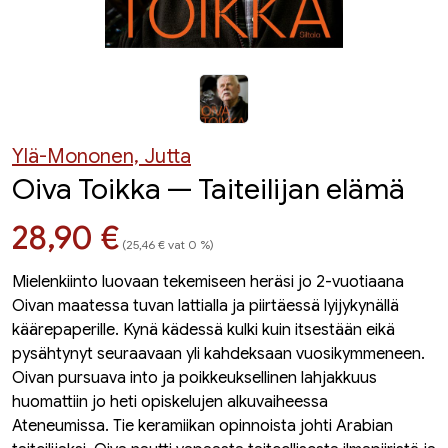
Ylä-Mononen, Jutta
Oiva Toikka — Taiteilijan elämä
Hinta nyt
28,90 €
(25,46 € vat 0 %)
Mielenkiinto luovaan tekemiseen heräsi jo 2-vuotiaana
Oivan maatessa tuvan lattialla ja piirtäessä lyijykynällä
käärepaperille. Kynä kädessä kulki kuin itsestään eikä
pysähtynyt seuraavaan yli kahdeksaan vuosikymmeneen.
Oivan pursuava into ja poikkeuksellinen lahjakkuus
huomattiin jo heti opiskelujen alkuvaiheessa
Ateneumissa. Tie keramiikan opinnoista johti Arabian