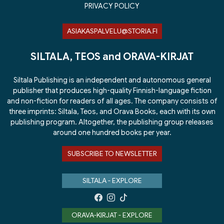
PRIVACY POLICY
ASIAKASPALVELU@STORIA.FI
SILTALA, TEOS and ORAVA-KIRJAT
Siltala Publishing is an independent and autonomous general
publisher that produces high-quality Finnish-language fiction
and non-fiction for readers of all ages. The company consists of
three imprints: Siltala, Teos, and Orava Books, each with its own
publishing program. Altogether, the publishing group releases
around one hundred books per year.
SUBSCRIBE TO NEWSLETTER
SILTALA - EXPLORE
ORAVA-KIRJAT - EXPLORE