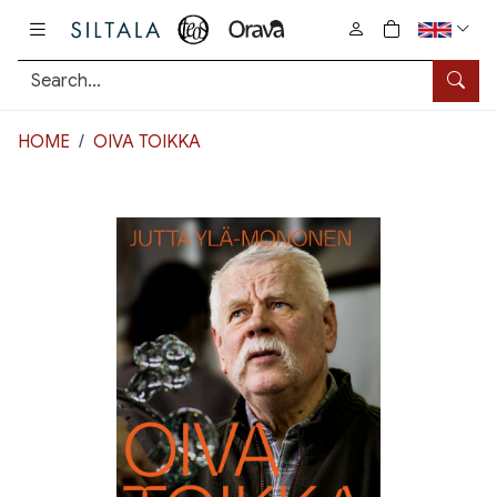
Pääsisältö
0
tuotetta osto
Searc
HOME
OIVA TOIKKA