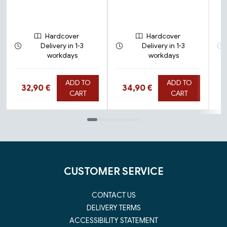
Hardcover
Hardcover
Delivery in 1-3
Delivery in 1-3
workdays
workdays
ADD TO
ADD TO
Hinta nyt
Hinta nyt
32,90 €
34,90 €
CART
CART
Tuoteluettelon loppu
CUSTOMER SERVICE
CONTACT US
DELIVERY TERMS
ACCESSIBILITY STATEMENT