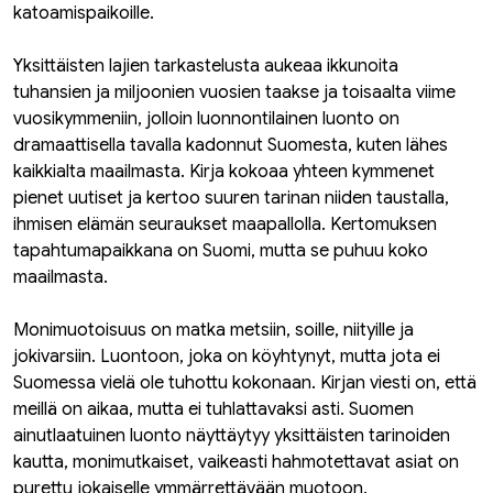
katoamispaikoille.
Yksittäisten lajien tarkastelusta aukeaa ikkunoita
tuhansien ja miljoonien vuosien taakse ja toisaalta viime
vuosikymmeniin, jolloin luonnontilainen luonto on
dramaattisella tavalla kadonnut Suomesta, kuten lähes
kaikkialta maailmasta. Kirja kokoaa yhteen kymmenet
pienet uutiset ja kertoo suuren tarinan niiden taustalla,
ihmisen elämän seuraukset maapallolla. Kertomuksen
tapahtumapaikkana on Suomi, mutta se puhuu koko
maailmasta.
Monimuotoisuus on matka metsiin, soille, niityille ja
jokivarsiin. Luontoon, joka on köyhtynyt, mutta jota ei
Suomessa vielä ole tuhottu kokonaan. Kirjan viesti on, että
meillä on aikaa, mutta ei tuhlattavaksi asti. Suomen
ainutlaatuinen luonto näyttäytyy yksittäisten tarinoiden
kautta, monimutkaiset, vaikeasti hahmotettavat asiat on
purettu jokaiselle ymmärrettävään muotoon.