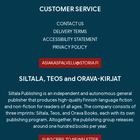
CUSTOMER SERVICE
CONTACT US
DELIVERY TERMS
ACCESSIBILITY STATEMENT
PRIVACY POLICY
ASIAKASPALVELU@STORIA.FI
SILTALA, TEOS and ORAVA-KIRJAT
Siltala Publishing is an independent and autonomous general
publisher that produces high-quality Finnish-language fiction
and non-fiction for readers of all ages. The company consists of
three imprints: Siltala, Teos, and Orava Books, each with its own
publishing program. Altogether, the publishing group releases
around one hundred books per year.
SUBSCRIBE TO NEWSLETTER