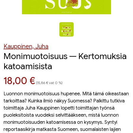
Kauppinen, Juha
Monimuotoisuus — Kertomuksia
katoamisista
Hinta nyt
18,00 €
(15,86 € vat 0 %)
Luonnon monimuotoisuus hupenee. Mitä tämä oikeastaan
tarkoittaa? Kuinka ilmiö näkyy Suomessa? Palkittu tutkiva
toimittaja Juha Kauppinen lopetti toimittajan työnsä
puoleksitoista vuodeksi selvittääkseen, mistä luonnon
monimuotoisuuden katoamisessa on kysymys. Syntyi
reportaasikirja matkasta Suomeen, suomalaisten lajien