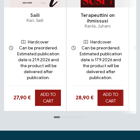
Saili
Terapeuttini on
N
Kari, Salli
ihmissusi
Karila, Juhani
Hardcover
Hardcover
Can be preordered.
Can be preordered.
Estimated publication
Estimated publication
date is 21.9.2026 and
date is 17.9.2026 and
the product will be
the product will be
delivered after
delivered after
publication.
publication.
ADD TO
ADD TO
Hinta nyt
Hinta nyt
27,90 €
28,90 €
CART
CART
Tuoteluettelon loppu