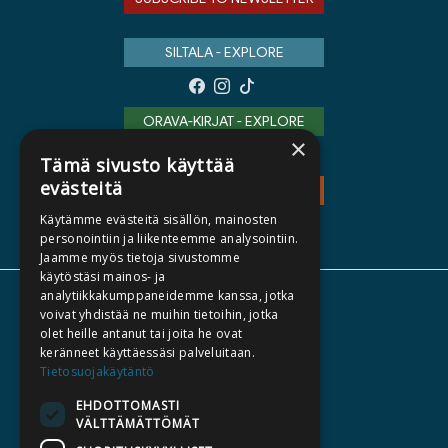
SILTALA - EXPLORE
ORAVA-KIRJAT - EXPLORE
×
Tämä sivusto käyttää
evästeitä
TEOS - EXPLORE
Käytämme evästeitä sisällön, mainosten
personointiin ja liikenteemme analysointiin.
Jaamme myös tietoja sivustomme
käytöstäsi mainos- ja
analytiikkakumppaneidemme kanssa, jotka
ABOUT US
voivat yhdistää ne muihin tietoihin, jotka
olet heille antanut tai joita he ovat
AUTHORS
keränneet käyttäessäsi palveluitaan.
CATALOGUES
Tietosuojakäytäntö
WHAT'S NEW
EHDOTTOMASTI
VÄLTTÄMÄTTÖMÄT
BECOME AN AUTHOR