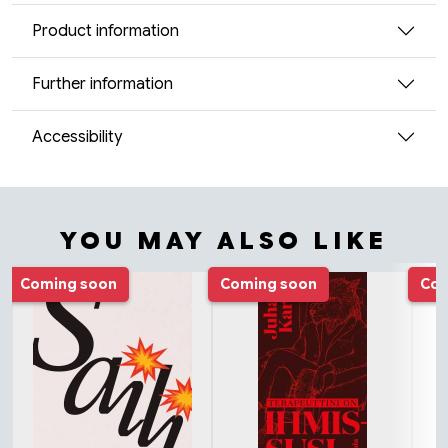
Product information
Further information
Accessibility
YOU MAY ALSO LIKE
Tuoteluettelon alku
Coming soon
Coming soon
Com