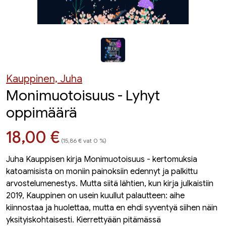
Kauppinen, Juha
Monimuotoisuus - Lyhyt
oppimäärä
Hinta nyt
18,00 €
(15,86 € vat 0 %)
Juha Kauppisen kirja Monimuotoisuus - kertomuksia
katoamisista on moniin painoksiin edennyt ja palkittu
arvostelumenestys. Mutta siitä lähtien, kun kirja julkaistiin
2019, Kauppinen on usein kuullut palautteen: aihe
kiinnostaa ja huolettaa, mutta en ehdi syventyä siihen näin
yksityiskohtaisesti. Kierrettyään pitämässä