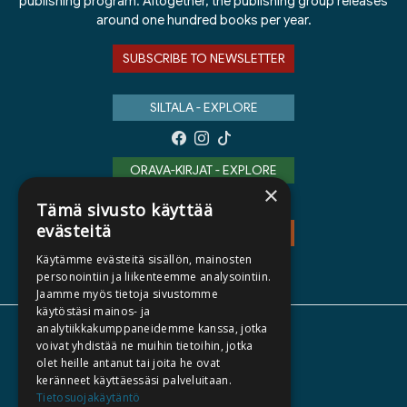
publishing program. Altogether, the publishing group releases
around one hundred books per year.
SUBSCRIBE TO NEWSLETTER
SILTALA - EXPLORE
ORAVA-KIRJAT - EXPLORE
×
Tämä sivusto käyttää
evästeitä
TEOS - EXPLORE
Käytämme evästeitä sisällön, mainosten
personointiin ja liikenteemme analysointiin.
Jaamme myös tietoja sivustomme
käytöstäsi mainos- ja
analytiikkakumppaneidemme kanssa, jotka
ABOUT US
voivat yhdistää ne muihin tietoihin, jotka
olet heille antanut tai joita he ovat
AUTHORS
keränneet käyttäessäsi palveluitaan.
CATALOGUES
Tietosuojakäytäntö