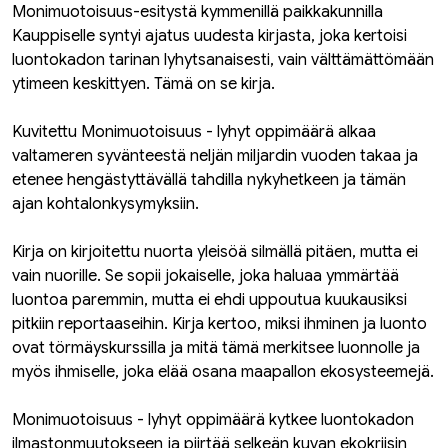
Monimuotoisuus-esitystä kymmenillä paikkakunnilla
Kauppiselle syntyi ajatus uudesta kirjasta, joka kertoisi
luontokadon tarinan lyhytsanaisesti, vain välttämättömään
ytimeen keskittyen. Tämä on se kirja.
Kuvitettu Monimuotoisuus - lyhyt oppimäärä alkaa
valtameren syvänteestä neljän miljardin vuoden takaa ja
etenee hengästyttävällä tahdilla nykyhetkeen ja tämän
ajan kohtalonkysymyksiin.
Kirja on kirjoitettu nuorta yleisöä silmällä pitäen, mutta ei
vain nuorille. Se sopii jokaiselle, joka haluaa ymmärtää
luontoa paremmin, mutta ei ehdi uppoutua kuukausiksi
pitkiin reportaaseihin. Kirja kertoo, miksi ihminen ja luonto
ovat törmäyskurssilla ja mitä tämä merkitsee luonnolle ja
myös ihmiselle, joka elää osana maapallon ekosysteemejä.
Monimuotoisuus - lyhyt oppimäärä kytkee luontokadon
ilmastonmuutokseen ja piirtää selkeän kuvan ekokriisin