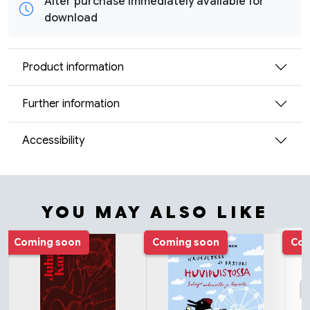
After purchase immediately available for
download
Product information
Further information
Accessibility
YOU MAY ALSO LIKE
Tuoteluettelon alku
Coming soon
Coming soon
Com