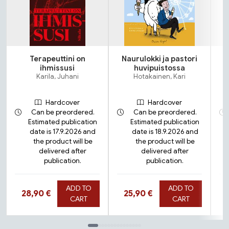
Terapeuttini on
Naurulokki ja pastori
ihmissusi
huvipuistossa
Karila, Juhani
Hotakainen, Kari
Hardcover
Hardcover
Can be preordered.
Can be preordered.
Estimated publication
Estimated publication
date is 17.9.2026 and
date is 18.9.2026 and
the product will be
the product will be
delivered after
delivered after
publication.
publication.
ADD TO
ADD TO
Hinta nyt
Hinta nyt
28,90 €
25,90 €
CART
CART