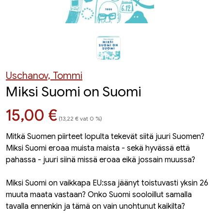
Uschanov, Tommi
Miksi Suomi on Suomi
Hinta nyt
15,00 €
(13,22 € vat 0 %)
Mitkä Suomen piirteet lopulta tekevät siitä juuri Suomen?
Miksi Suomi eroaa muista maista - sekä hyvässä että
pahassa - juuri siinä missä eroaa eikä jossain muussa?
Miksi Suomi on vaikkapa EU:ssa jäänyt toistuvasti yksin 26
muuta maata vastaan? Onko Suomi sooloillut samalla
tavalla ennenkin ja tämä on vain unohtunut kaikilta?