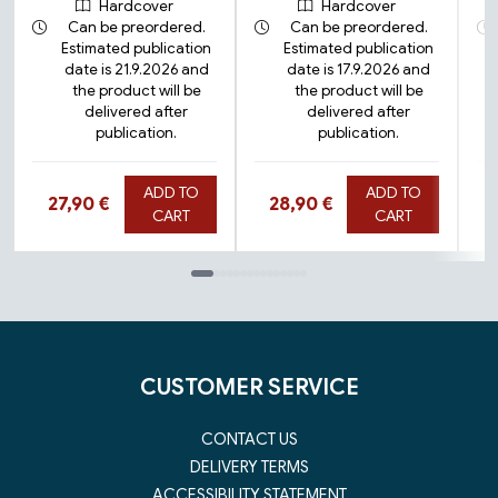
Hardcover
Hardcover
Can be preordered.
Can be preordered.
Estimated publication
Estimated publication
date is 21.9.2026 and
date is 17.9.2026 and
the product will be
the product will be
delivered after
delivered after
publication.
publication.
ADD TO
ADD TO
Hinta nyt
Hinta nyt
27,90 €
28,90 €
CART
CART
Tuoteluettelon loppu
CUSTOMER SERVICE
CONTACT US
DELIVERY TERMS
ACCESSIBILITY STATEMENT