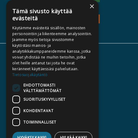
×
Tämä sivusto käyttää
evästeitä
TEOS - EXPLORE
Käytämme evästeitä sisällön, mainosten
personointiin ja liikenteemme analysointiin.
Jaamme myös tietoja sivustomme
käytöstäsi mainos- ja
analytiikkakumppaneidemme kanssa, jotka
ABOUT US
voivat yhdistää ne muihin tietoihin, jotka
olet heille antanut tai joita he ovat
AUTHORS
keränneet käyttäessäsi palveluitaan.
CATALOGUES
Tietosuojakäytäntö
WHAT'S NEW
EHDOTTOMASTI
VÄLTTÄMÄTTÖMÄT
BECOME AN AUTHOR
SUORITUSKYVYLLISET
COMMISSIONED BOOKS
KOHDENTAVAT
PRESS
TOIMINNALLISET
BILLING ADDRESS
HYVÄKSY KAIKKI
HYLKÄÄ KAIKKI