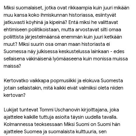
Miksi suomalaiset, jotka ovat rikkaampia kuin juuri mikään
muu kansa koko ihmiskunnan historiassa, esiintyvät
jatkuvasti köyhinä ja kipeinä? Entä miksi he valittavat
ehtimiseen poliitikoistaan, mutta arvostavat silti omaa
poliittista järjestelmäänsä enemmän kuin juuri ketkään
muut? Miksi suurin osa oman maan historiasta ei
Suomessa näy julkisessa keskustelussa lainkaan - edes
sellaisena väkinäisenä lyömäaseena kuin monissa muissa
maissa?
Kertovatko vaikkapa popmusiikki ja elokuva Suomesta
jotain sellaistakin, mitä kaikki eivät valmiiksi oleta niiden
kertovan?
Lukijat tuntevat Tommi Uschanovin kirjoittajana, joka
ajattelee kaikille tuttuja asioita täysin uudella tavalla.
Kolmannessa teoksessaan Miksi Suomi on Suomi hän
ajattelee Suomea ja suomalaista kulttuuria, sen