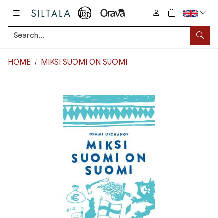
Pääsisältö
0
tuotetta osto
Searc
HOME
MIKSI SUOMI ON SUOMI