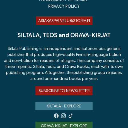
PRIVACY POLICY
ASIAKASPALVELU@STORIA.FI
SILTALA, TEOS and ORAVA-KIRJAT
Siltala Publishing is an independent and autonomous general
publisher that produces high-quality Finnish-language fiction
and non-fiction for readers of all ages. The company consists of
three imprints: Siltala, Teos, and Orava Books, each with its own
publishing program. Altogether, the publishing group releases
around one hundred books per year.
SUBSCRIBE TO NEWSLETTER
SILTALA - EXPLORE
ORAVA-KIRJAT - EXPLORE