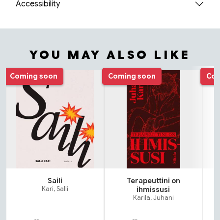
Accessibility
YOU MAY ALSO LIKE
Tuoteluettelon alku
Coming soon
Coming soon
Com
Saili
Terapeuttini on
Kari, Salli
ihmissusi
Karila, Juhani