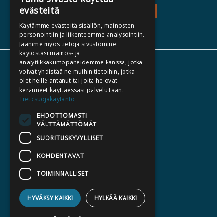
evästeitä
TEOS - EXPLORE
Käytämme evästeitä sisällön, mainosten
personointiin ja liikenteemme analysointiin.
Jaamme myös tietoja sivustomme
käytöstäsi mainos- ja
analytiikkakumppaneidemme kanssa, jotka
ABOUT US
voivat yhdistää ne muihin tietoihin, jotka
olet heille antanut tai joita he ovat
AUTHORS
keränneet käyttäessäsi palveluitaan.
CATALOGUES
Tietosuojakäytäntö
WHAT'S NEW
EHDOTTOMASTI
VÄLTTÄMÄTTÖMÄT
BECOME AN AUTHOR
SUORITUSKYVYLLISET
COMMISSIONED BOOKS
KOHDENTAVAT
PRESS
TOIMINNALLISET
BILLING ADDRESS
HYVÄKSY KAIKKI
HYLKÄÄ KAIKKI
SILTALA.FI