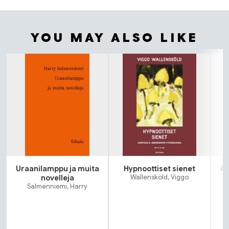
YOU MAY ALSO LIKE
Tuoteluettelon alku
Uraanilamppu ja muita
Hypnoottiset sienet
As
novelleja
Wallensköld, Viggo
Salmenniemi, Harry