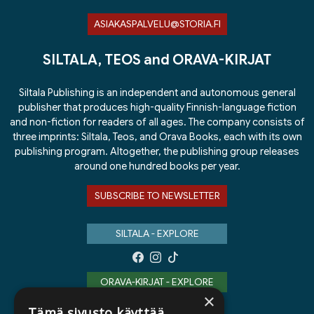
ASIAKASPALVELU@STORIA.FI
SILTALA, TEOS and ORAVA-KIRJAT
Siltala Publishing is an independent and autonomous general
publisher that produces high-quality Finnish-language fiction
and non-fiction for readers of all ages. The company consists of
three imprints: Siltala, Teos, and Orava Books, each with its own
publishing program. Altogether, the publishing group releases
around one hundred books per year.
SUBSCRIBE TO NEWSLETTER
SILTALA - EXPLORE
ORAVA-KIRJAT - EXPLORE
×
Tämä sivusto käyttää