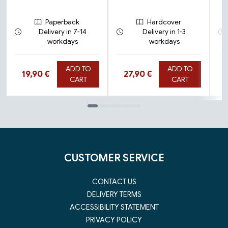
Paperback
Hardcover
Delivery in 7-14
Delivery in 1-3
workdays
workdays
ADD TO
ADD TO
Hinta nyt
Hinta nyt
19,90 €
27,90 €
CART
CART
Tuoteluettelon loppu
CUSTOMER SERVICE
CONTACT US
DELIVERY TERMS
ACCESSIBILITY STATEMENT
PRIVACY POLICY