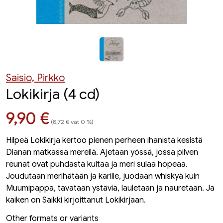
Saisio, Pirkko
Lokikirja (4 cd)
Hinta nyt
9,90 €
(8,72 € vat 0 %)
Hilpeä Lokikirja kertoo pienen perheen ihanista kesistä
Dianan matkassa merellä. Ajetaan yössä, jossa pilven
reunat ovat puhdasta kultaa ja meri sulaa hopeaa.
Joudutaan merihätään ja karille, juodaan whiskyä kuin
Muumipappa, tavataan ystäviä, lauletaan ja nauretaan. Ja
kaiken on Saikki kirjoittanut Lokikirjaan.
Other formats or variants