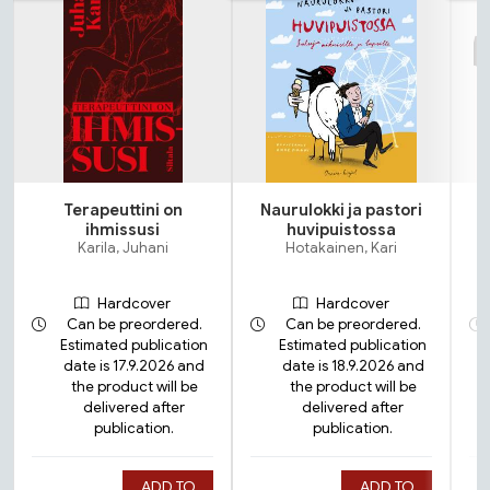
Terapeuttini on
Naurulokki ja pastori
ihmissusi
huvipuistossa
Karila, Juhani
Hotakainen, Kari
Hardcover
Hardcover
Can be preordered.
Can be preordered.
Estimated publication
Estimated publication
date is 17.9.2026 and
date is 18.9.2026 and
the product will be
the product will be
delivered after
delivered after
publication.
publication.
ADD TO
ADD TO