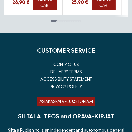
Hinta nyt
Hinta nyt
28,90 €
25,90 €
CART
CART
Tuoteluettelon loppu
CUSTOMER SERVICE
CONTACT US
DELIVERY TERMS
ACCESSIBILITY STATEMENT
PRIVACY POLICY
ASIAKASPALVELU@STORIA.FI
SILTALA, TEOS and ORAVA-KIRJAT
Siltala Publishing is an independent and autonomous general