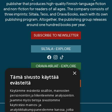
publisher that produces high-quality Finnish-language fiction
and non-fiction for readers of all ages. The company consists of
three imprints: Siltala, Teos, and Orava Books, each with its own
publishing program. Altogether, the publishing group releases
around one hundred books per year.
SUBSCRIBE TO NEWSLETTER
SILTALA - EXPLORE
ORAVA-KIRJAT - EXPLORE
×
Tämä sivusto käyttää
evästeitä
TEOS - EXPLORE
Käytämme evästeitä sisällön, mainosten
personointiin ja liikenteemme analysointiin.
Jaamme myös tietoja sivustomme
käytöstäsi mainos- ja
analytiikkakumppaneidemme kanssa, jotka