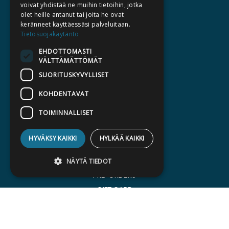
ABOUT US
voivat yhdistää ne muihin tietoihin, jotka
olet heille antanut tai joita he ovat
AUTHORS
keränneet käyttäessäsi palveluitaan.
CATALOGUES
Tietosuojakäytäntö
WHAT'S NEW
EHDOTTOMASTI
VÄLTTÄMÄTTÖMÄT
BECOME AN AUTHOR
SUORITUSKYVYLLISET
COMMISSIONED BOOKS
KOHDENTAVAT
PRESS
TOIMINNALLISET
BILLING ADDRESS
HYVÄKSY KAIKKI
HYLKÄÄ KAIKKI
SILTALA.FI
E-BOOKS AND AUDIOBOOKS
NÄYTÄ TIEDOT
PRE-ORDERS
GIFT CARD
Ehdottomasti välttämättömät
Suorituskyvylliset
Kohdentavat
Toiminnalliset