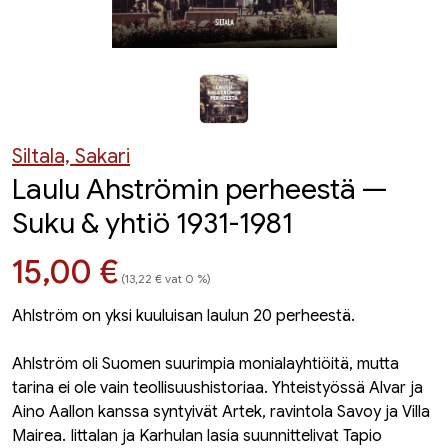
Siltala, Sakari
Laulu Ahströmin perheestä —
Suku & yhtiö 1931-1981
Hinta nyt
15,00 €
(13,22 € vat 0 %)
Ahlström on yksi kuuluisan laulun 20 perheestä.
Ahlström oli Suomen suurimpia monialayhtiöitä, mutta
tarina ei ole vain teollisuushistoriaa. Yhteistyössä Alvar ja
Aino Aallon kanssa syntyivät Artek, ravintola Savoy ja Villa
Mairea. Iittalan ja Karhulan lasia suunnittelivat Tapio