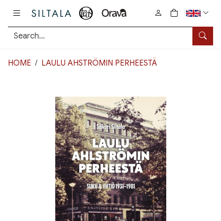
Pääsisältö
0
tuotetta osto
Searc
HOME
LAULU AHSTRÖMIN PERHEESTÄ