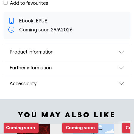
Add to favourites
Ebook, EPUB
Coming soon 29.9.2026
Product information
Further information
Accessibility
YOU MAY ALSO LIKE
Tuoteluettelon alku
Coming soon
Coming soon
Com