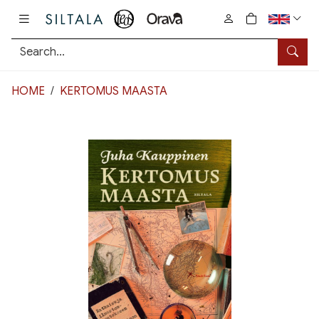
Pääsisältö
0
tuotetta osto
Searc
HOME
KERTOMUS MAASTA