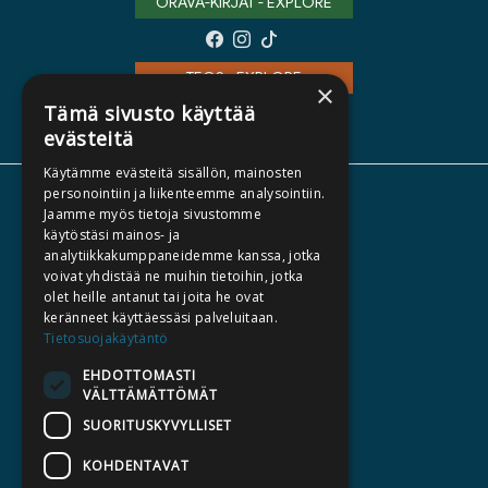
ORAVA-KIRJAT - EXPLORE
TEOS - EXPLORE
×
Tämä sivusto käyttää
evästeitä
Käytämme evästeitä sisällön, mainosten
personointiin ja liikenteemme analysointiin.
ABOUT US
Jaamme myös tietoja sivustomme
käytöstäsi mainos- ja
AUTHORS
analytiikkakumppaneidemme kanssa, jotka
CATALOGUES
voivat yhdistää ne muihin tietoihin, jotka
olet heille antanut tai joita he ovat
WHAT'S NEW
keränneet käyttäessäsi palveluitaan.
Tietosuojakäytäntö
BECOME AN AUTHOR
EHDOTTOMASTI
COMMISSIONED BOOKS
VÄLTTÄMÄTTÖMÄT
PRESS
SUORITUSKYVYLLISET
BILLING ADDRESS
KOHDENTAVAT