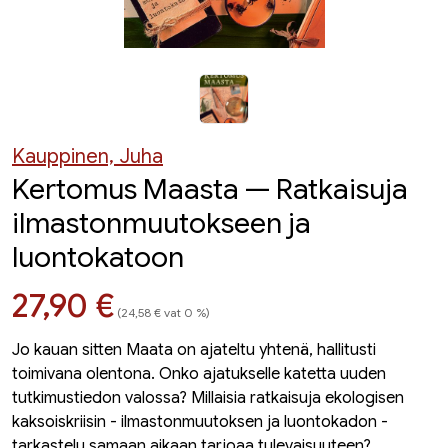
Kauppinen, Juha
Kertomus Maasta — Ratkaisuja
ilmastonmuutokseen ja
luontokatoon
Hinta nyt
27,90 €
(24,58 € vat 0 %)
Jo kauan sitten Maata on ajateltu yhtenä, hallitusti
toimivana olentona. Onko ajatukselle katetta uuden
tutkimustiedon valossa? Millaisia ratkaisuja ekologisen
kaksoiskriisin - ilmastonmuutoksen ja luontokadon -
tarkastelu samaan aikaan tarjoaa tulevaisuuteen?