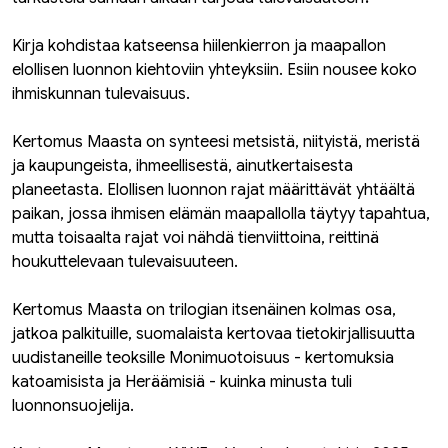
Kirja kohdistaa katseensa hiilenkierron ja maapallon
elollisen luonnon kiehtoviin yhteyksiin. Esiin nousee koko
ihmiskunnan tulevaisuus.
Kertomus Maasta on synteesi metsistä, niityistä, meristä
ja kaupungeista, ihmeellisestä, ainutkertaisesta
planeetasta. Elollisen luonnon rajat määrittävät yhtäältä
paikan, jossa ihmisen elämän maapallolla täytyy tapahtua,
mutta toisaalta rajat voi nähdä tienviittoina, reittinä
houkuttelevaan tulevaisuuteen.
Kertomus Maasta on trilogian itsenäinen kolmas osa,
jatkoa palkituille, suomalaista kertovaa tietokirjallisuutta
uudistaneille teoksille Monimuotoisuus - kertomuksia
katoamisista ja Heräämisiä - kuinka minusta tuli
luonnonsuojelija.