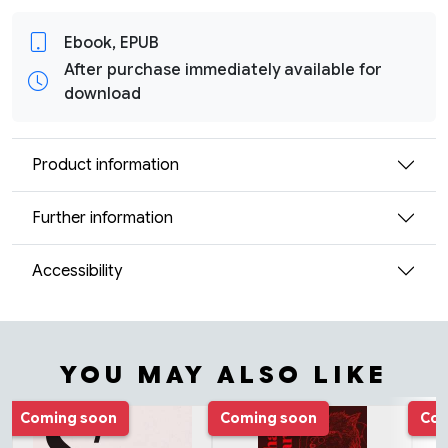
Ebook, EPUB
After purchase immediately available for
download
Product information
Further information
Accessibility
YOU MAY ALSO LIKE
Tuoteluettelon alku
Coming soon
Coming soon
Com