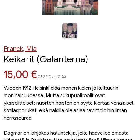
Franck, Mia
Keikarit (Galanterna)
Hinta nyt
15,00 €
(13,22 € vat 0 %)
Vuoden 1912 Helsinki elää monen kielen ja kulttuurin
moninaisuudessa. Mutta sukupuoliroolit ovat
yksiselitteiset: nuorten naisten on syytä kiertää venäläiset
sotilasporukat, eikä naisilla ole asiaa ravintoloihin ilman
herraseuraa.
Dagmar on lahjakas hatuntekijä, joka haaveilee omasta