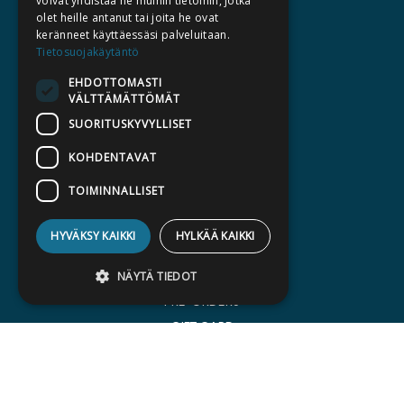
voivat yhdistää ne muihin tietoihin, jotka
olet heille antanut tai joita he ovat
AUTHORS
keränneet käyttäessäsi palveluitaan.
CATALOGUES
Tietosuojakäytäntö
WHAT'S NEW
EHDOTTOMASTI
VÄLTTÄMÄTTÖMÄT
BECOME AN AUTHOR
SUORITUSKYVYLLISET
COMMISSIONED BOOKS
KOHDENTAVAT
PRESS
TOIMINNALLISET
BILLING ADDRESS
HYVÄKSY KAIKKI
HYLKÄÄ KAIKKI
SILTALA.FI
E-BOOKS AND AUDIOBOOKS
NÄYTÄ TIEDOT
PRE-ORDERS
GIFT CARD
Ehdottomasti välttämättömät
Suorituskyvylliset
Kohdentavat
Toiminnalliset