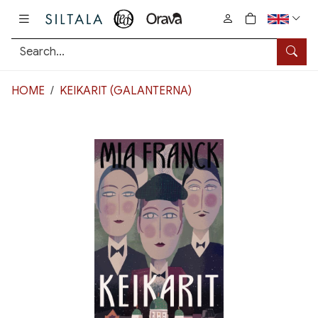
Pääsisältö
0
tuotetta osto
Searc
HOME
KEIKARIT (GALANTERNA)