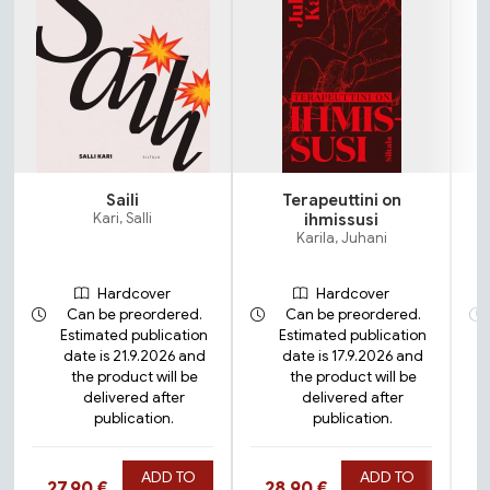
Saili
Terapeuttini on
Kari, Salli
ihmissusi
Karila, Juhani
Hardcover
Hardcover
Can be preordered.
Can be preordered.
Estimated publication
Estimated publication
date is 21.9.2026 and
date is 17.9.2026 and
the product will be
the product will be
delivered after
delivered after
publication.
publication.
ADD TO
ADD TO
Hinta nyt
Hinta nyt
27,90 €
28,90 €