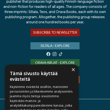
publisher that produces high-quality Finnish-language fiction
and non-fiction for readers of all ages. The company consists of
three imprints: Siltala, Teos, and Orava Books, each with its own
publishing program. Altogether, the publishing group releases
around one hundred books per year.
SUBSCRIBE TO NEWSLETTER
SILTALA - EXPLORE
ORAVA-KIRJAT - EXPLORE
×
Tämä sivusto käyttää
evästeitä
TEOS - EXPLORE
Käytämme evästeitä sisällön, mainosten
personointiin ja liikenteemme analysointiin.
Jaamme myös tietoja sivustomme
käytöstäsi mainos- ja
analytiikkakumppaneidemme kanssa, jotka
ABOUT US