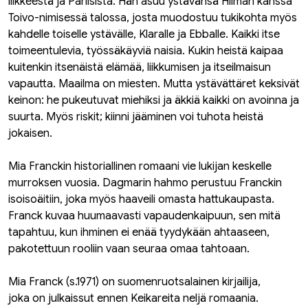
liikkeestä ja Pariisista. Hän asuu ystävänsä Hilman kanssa
Toivo-nimisessä talossa, josta muodostuu tukikohta myös
kahdelle toiselle ystävälle, Klaralle ja Ebballe. Kaikki itse
toimeentulevia, työssäkäyviä naisia. Kukin heistä kaipaa
kuitenkin itsenäistä elämää, liikkumisen ja itseilmaisun
vapautta. Maailma on miesten. Mutta ystävättäret keksivät
keinon: he pukeutuvat miehiksi ja äkkiä kaikki on avoinna ja
suurta. Myös riskit; kiinni jääminen voi tuhota heistä
jokaisen.
Mia Franckin historiallinen romaani vie lukijan keskelle
murroksen vuosia. Dagmarin hahmo perustuu Franckin
isoisoäitiin, joka myös haaveili omasta hattukaupasta.
Franck kuvaa huumaavasti vapaudenkaipuun, sen mitä
tapahtuu, kun ihminen ei enää tyydykään ahtaaseen,
pakotettuun rooliin vaan seuraa omaa tahtoaan.
Mia Franck (s.1971) on suomenruotsalainen kirjailija,
joka on julkaissut ennen Keikareita neljä romaania.