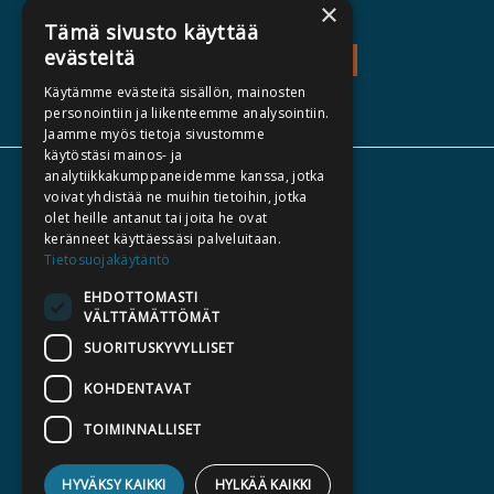
×
Tämä sivusto käyttää
evästeitä
TEOS - EXPLORE
Käytämme evästeitä sisällön, mainosten
personointiin ja liikenteemme analysointiin.
Jaamme myös tietoja sivustomme
käytöstäsi mainos- ja
analytiikkakumppaneidemme kanssa, jotka
ABOUT US
voivat yhdistää ne muihin tietoihin, jotka
olet heille antanut tai joita he ovat
AUTHORS
keränneet käyttäessäsi palveluitaan.
CATALOGUES
Tietosuojakäytäntö
WHAT'S NEW
EHDOTTOMASTI
VÄLTTÄMÄTTÖMÄT
BECOME AN AUTHOR
SUORITUSKYVYLLISET
COMMISSIONED BOOKS
KOHDENTAVAT
PRESS
TOIMINNALLISET
BILLING ADDRESS
HYVÄKSY KAIKKI
HYLKÄÄ KAIKKI