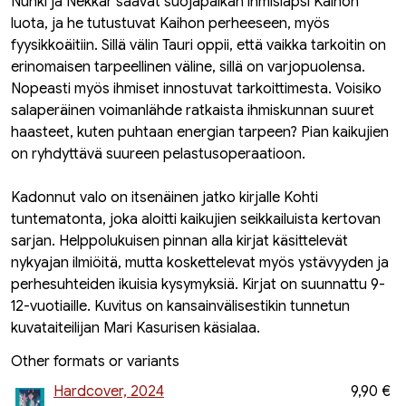
Nunki ja Nekkar saavat suojapaikan ihmislapsi Kaihon
luota, ja he tutustuvat Kaihon perheeseen, myös
fyysikkoäitiin. Sillä välin Tauri oppii, että vaikka tarkoitin on
erinomaisen tarpeellinen väline, sillä on varjopuolensa.
Nopeasti myös ihmiset innostuvat tarkoittimesta. Voisiko
salaperäinen voimanlähde ratkaista ihmiskunnan suuret
haasteet, kuten puhtaan energian tarpeen? Pian kaikujien
on ryhdyttävä suureen pelastusoperaatioon.
Kadonnut valo on itsenäinen jatko kirjalle Kohti
tuntematonta, joka aloitti kaikujien seikkailuista kertovan
sarjan. Helppolukuisen pinnan alla kirjat käsittelevät
nykyajan ilmiöitä, mutta koskettelevat myös ystävyyden ja
perhesuhteiden ikuisia kysymyksiä. Kirjat on suunnattu 9-
12-vuotiaille. Kuvitus on kansainvälisestikin tunnetun
kuvataiteilijan Mari Kasurisen käsialaa.
Other formats or variants
Hardcover, 2024
9,90 €