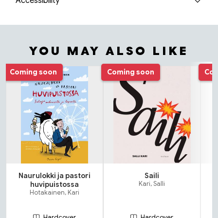
Accessibility
YOU MAY ALSO LIKE
Tuoteluettelon alku
Coming soon
Coming soon
Com
Naurulokki ja pastori
Saili
huvipuistossa
Kari, Salli
Hotakainen, Kari
Hardcover
Hardcover