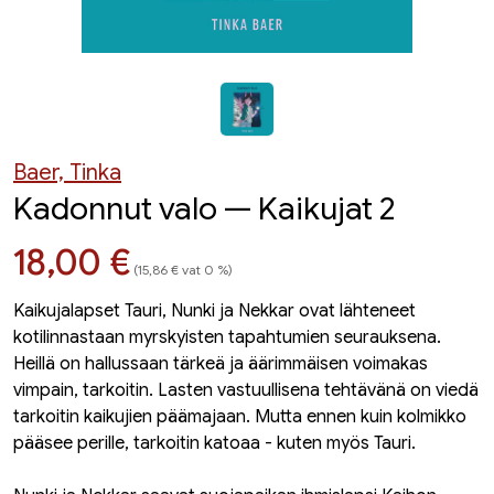
Baer, Tinka
Kadonnut valo — Kaikujat 2
Hinta nyt
18,00 €
(15,86 € vat 0 %)
Kaikujalapset Tauri, Nunki ja Nekkar ovat lähteneet
kotilinnastaan myrskyisten tapahtumien seurauksena.
Heillä on hallussaan tärkeä ja äärimmäisen voimakas
vimpain, tarkoitin. Lasten vastuullisena tehtävänä on viedä
tarkoitin kaikujien päämajaan. Mutta ennen kuin kolmikko
pääsee perille, tarkoitin katoaa - kuten myös Tauri.