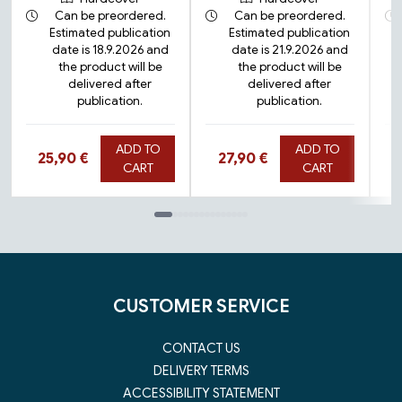
Can be preordered.
Can be preordered.
Estimated publication
Estimated publication
date is 18.9.2026 and
date is 21.9.2026 and
the product will be
the product will be
delivered after
delivered after
publication.
publication.
ADD TO
ADD TO
Hinta nyt
Hinta nyt
25,90 €
27,90 €
CART
CART
Tuoteluettelon loppu
CUSTOMER SERVICE
CONTACT US
DELIVERY TERMS
ACCESSIBILITY STATEMENT