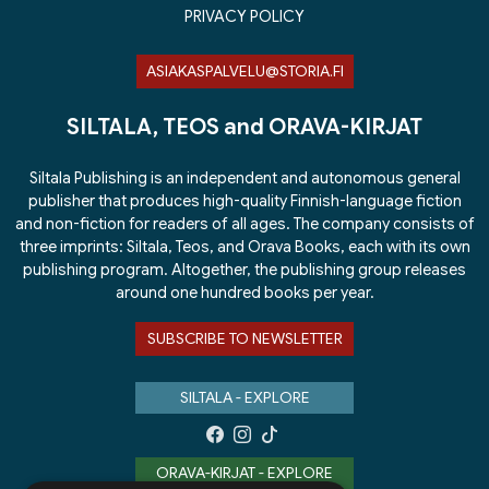
PRIVACY POLICY
ASIAKASPALVELU@STORIA.FI
SILTALA, TEOS and ORAVA-KIRJAT
Siltala Publishing is an independent and autonomous general
publisher that produces high-quality Finnish-language fiction
and non-fiction for readers of all ages. The company consists of
three imprints: Siltala, Teos, and Orava Books, each with its own
publishing program. Altogether, the publishing group releases
around one hundred books per year.
SUBSCRIBE TO NEWSLETTER
SILTALA - EXPLORE
ORAVA-KIRJAT - EXPLORE