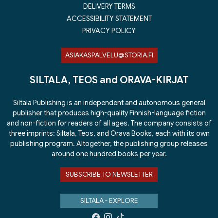
DELIVERY TERMS
ACCESSIBILITY STATEMENT
PRIVACY POLICY
ASIAKASPALVELU@STORIA.FI
SILTALA, TEOS and ORAVA-KIRJAT
Siltala Publishing is an independent and autonomous general
publisher that produces high-quality Finnish-language fiction
and non-fiction for readers of all ages. The company consists of
three imprints: Siltala, Teos, and Orava Books, each with its own
publishing program. Altogether, the publishing group releases
around one hundred books per year.
SUBSCRIBE TO NEWSLETTER
SILTALA - EXPLORE