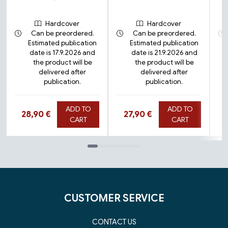
Hardcover
Hardcover
Can be preordered.
Can be preordered.
Estimated publication
Estimated publication
date is 17.9.2026 and
date is 21.9.2026 and
the product will be
the product will be
delivered after
delivered after
publication.
publication.
ADD TO
ADD TO
Hinta nyt
Hinta nyt
28,90 €
27,90 €
CART
CART
Tuoteluettelon loppu
CUSTOMER SERVICE
CONTACT US