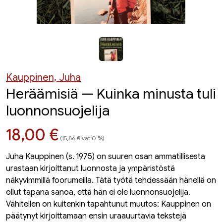
Kauppinen, Juha
Heräämisiä — Kuinka minusta tuli
luonnonsuojelija
Hinta nyt
18,00 €
(15,86 € vat 0 %)
Juha Kauppinen (s. 1975) on suuren osan ammatillisesta
urastaan kirjoittanut luonnosta ja ympäristöstä
näkyvimmillä foorumeilla. Tätä työtä tehdessään hänellä on
ollut tapana sanoa, että hän ei ole luonnonsuojelija.
Vähitellen on kuitenkin tapahtunut muutos: Kauppinen on
päätynyt kirjoittamaan ensin uraauurtavia tekstejä