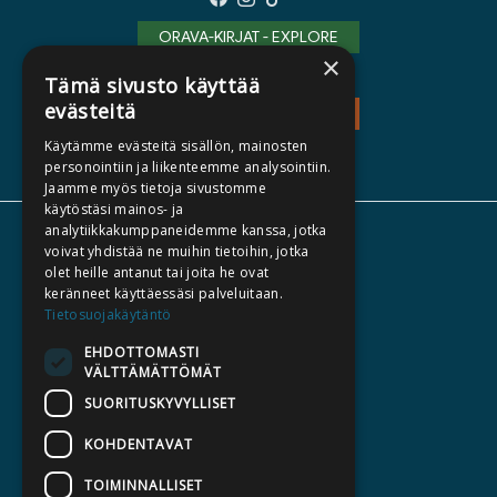
ORAVA-KIRJAT - EXPLORE
×
Tämä sivusto käyttää
evästeitä
TEOS - EXPLORE
Käytämme evästeitä sisällön, mainosten
personointiin ja liikenteemme analysointiin.
Jaamme myös tietoja sivustomme
käytöstäsi mainos- ja
analytiikkakumppaneidemme kanssa, jotka
ABOUT US
voivat yhdistää ne muihin tietoihin, jotka
olet heille antanut tai joita he ovat
AUTHORS
keränneet käyttäessäsi palveluitaan.
CATALOGUES
Tietosuojakäytäntö
WHAT'S NEW
EHDOTTOMASTI
VÄLTTÄMÄTTÖMÄT
BECOME AN AUTHOR
SUORITUSKYVYLLISET
COMMISSIONED BOOKS
KOHDENTAVAT
PRESS
TOIMINNALLISET
BILLING ADDRESS