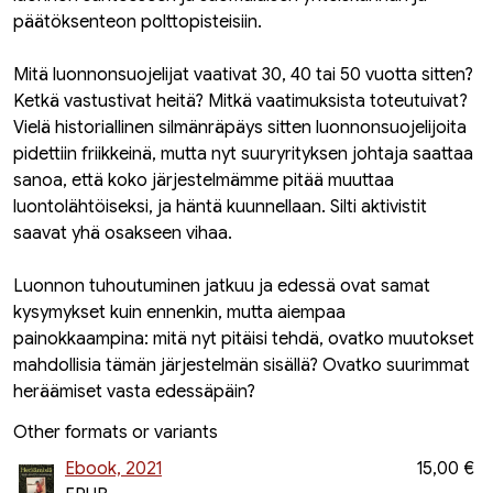
päätöksenteon polttopisteisiin.
Mitä luonnonsuojelijat vaativat 30, 40 tai 50 vuotta sitten?
Ketkä vastustivat heitä? Mitkä vaatimuksista toteutuivat?
Vielä historiallinen silmänräpäys sitten luonnonsuojelijoita
pidettiin friikkeinä, mutta nyt suuryrityksen johtaja saattaa
sanoa, että koko järjestelmämme pitää muuttaa
luontolähtöiseksi, ja häntä kuunnellaan. Silti aktivistit
saavat yhä osakseen vihaa.
Luonnon tuhoutuminen jatkuu ja edessä ovat samat
kysymykset kuin ennenkin, mutta aiempaa
painokkaampina: mitä nyt pitäisi tehdä, ovatko muutokset
mahdollisia tämän järjestelmän sisällä? Ovatko suurimmat
heräämiset vasta edessäpäin?
Other formats or variants
Ebook, 2021
15,00 €