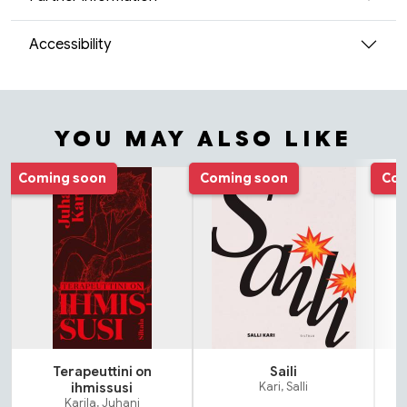
Accessibility
YOU MAY ALSO LIKE
Tuoteluettelon alku
Coming soon
Coming soon
Com
Terapeuttini on
Saili
N
ihmissusi
Kari, Salli
Karila, Juhani