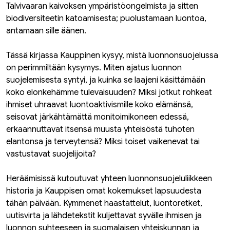
Talvivaaran kaivoksen ympäristöongelmista ja sitten
biodiversiteetin katoamisesta; puolustamaan luontoa,
antamaan sille äänen.
Tässä kirjassa Kauppinen kysyy, mistä luonnonsuojelussa
on perimmiltään kysymys. Miten ajatus luonnon
suojelemisesta syntyi, ja kuinka se laajeni käsittämään
koko elonkehämme tulevaisuuden? Miksi jotkut rohkeat
ihmiset uhraavat luontoaktivismille koko elämänsä,
seisovat järkähtämättä monitoimikoneen edessä,
erkaannuttavat itsensä muusta yhteisöstä tuhoten
elantonsa ja terveytensä? Miksi toiset vaikenevat tai
vastustavat suojelijoita?
Heräämisissä kutoutuvat yhteen luonnonsuojeluliikkeen
historia ja Kauppisen omat kokemukset lapsuudesta
tähän päivään. Kymmenet haastattelut, luontoretket,
uutisvirta ja lähdetekstit kuljettavat syvälle ihmisen ja
luonnon suhteeseen ja suomalaisen yhteiskunnan ja