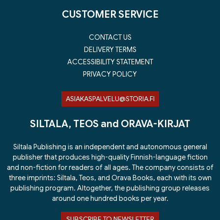
CUSTOMER SERVICE
CONTACT US
DELIVERY TERMS
ACCESSIBILITY STATEMENT
PRIVACY POLICY
ASIAKASPALVELU@STORIA.FI
SILTALA, TEOS and ORAVA-KIRJAT
Siltala Publishing is an independent and autonomous general
publisher that produces high-quality Finnish-language fiction
and non-fiction for readers of all ages. The company consists of
three imprints: Siltala, Teos, and Orava Books, each with its own
publishing program. Altogether, the publishing group releases
around one hundred books per year.
SUBSCRIBE TO NEWSLETTER