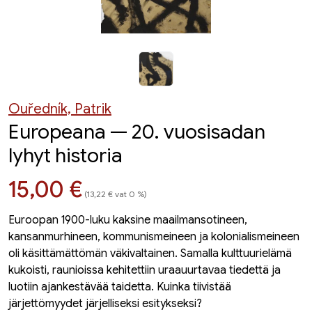
Ouředník, Patrik
Europeana — 20. vuosisadan
lyhyt historia
Hinta nyt
15,00 €
(13,22 € vat 0 %)
Euroopan 1900-luku kaksine maailmansotineen,
kansanmurhineen, kommunismeineen ja kolonialismeineen
oli käsittämättömän väkivaltainen. Samalla kulttuurielämä
kukoisti, raunioissa kehitettiin uraauurtavaa tiedettä ja
luotiin ajankestävää taidetta. Kuinka tiivistää
järjettömyydet järjelliseksi esitykseksi?