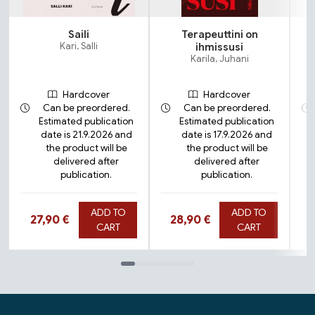
Saili
Terapeuttini on
Kari, Salli
ihmissusi
Karila, Juhani
Hardcover
Hardcover
Can be preordered.
Can be preordered.
Estimated publication
Estimated publication
date is 21.9.2026 and
date is 17.9.2026 and
the product will be
the product will be
delivered after
delivered after
publication.
publication.
ADD TO
ADD TO
Hinta nyt
Hinta nyt
27,90 €
28,90 €
CART
CART
Tuoteluettelon loppu