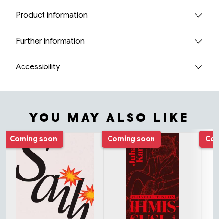
Product information
Further information
Accessibility
YOU MAY ALSO LIKE
Tuoteluettelon alku
Coming soon
Coming soon
Com