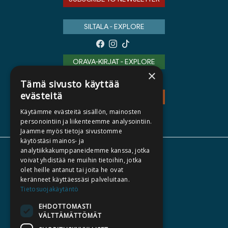
SILTALA - EXPLORE
ORAVA-KIRJAT - EXPLORE
×
Tämä sivusto käyttää
evästeitä
TEOS - EXPLORE
Käytämme evästeitä sisällön, mainosten
personointiin ja liikenteemme analysointiin.
Jaamme myös tietoja sivustomme
käytöstäsi mainos- ja
analytiikkakumppaneidemme kanssa, jotka
ABOUT US
voivat yhdistää ne muihin tietoihin, jotka
olet heille antanut tai joita he ovat
AUTHORS
keränneet käyttäessäsi palveluitaan.
CATALOGUES
Tietosuojakäytäntö
WHAT'S NEW
EHDOTTOMASTI
VÄLTTÄMÄTTÖMÄT
BECOME AN AUTHOR