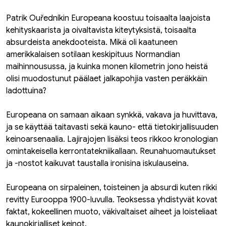
Patrik Ouředníkin Europeana koostuu toisaalta laajoista
kehityskaarista ja oivaltavista kiteytyksistä, toisaalta
absurdeista anekdooteista. Mikä oli kaatuneen
amerikkalaisen sotilaan keskipituus Normandian
maihinnousussa, ja kuinka monen kilometrin jono heistä
olisi muodostunut päälaet jalkapohjia vasten peräkkäin
ladottuina?
Europeana on samaan aikaan synkkä, vakava ja huvittava,
ja se käyttää taitavasti sekä kauno- että tietokirjallisuuden
keinoarsenaalia. Lajirajojen lisäksi teos rikkoo kronologian
omintakeisella kerrontatekniikallaan. Reunahuomautukset
ja -nostot kaikuvat taustalla ironisina iskulauseina.
Europeana on sirpaleinen, toisteinen ja absurdi kuten rikki
revitty Eurooppa 1900-luvulla. Teoksessa yhdistyvät kovat
faktat, kokeellinen muoto, väkivaltaiset aiheet ja loisteliaat
kaunokirjalliset keinot.