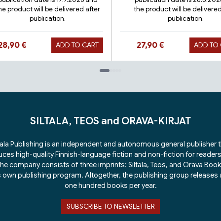
he product will be delivered after
the product will be delivered
publication.
publication.
Hinta nyt
Hinta nyt
28,90 €
27,90 €
ADD TO CART
ADD TO
SILTALA, TEOS and ORAVA-KIRJAT
tala Publishing is an independent and autonomous general publisher 
ces high-quality Finnish-language fiction and non-fiction for readers 
he company consists of three imprints: Siltala, Teos, and Orava Boo
ts own publishing program. Altogether, the publishing group releases
one hundred books per year.
SUBSCRIBE TO NEWSLETTER