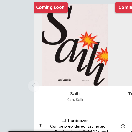
Tuoteluettelon alku
Coming soon
Comin
Saili
T
Kari, Salli
Hardcover
Can be preordered. Estimated
publication date is 21.9.2026 and