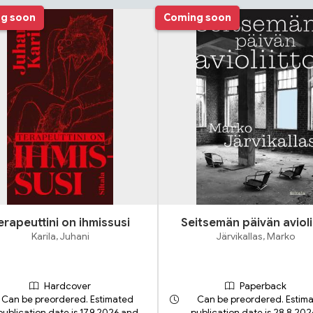
g soon
Coming soon
erapeuttini on ihmissusi
Seitsemän päivän avioli
Karila, Juhani
Järvikallas, Marko
Hardcover
Paperback
Can be preordered. Estimated
Can be preordered. Estim
publication date is 17.9.2026 and
publication date is 28.8.20