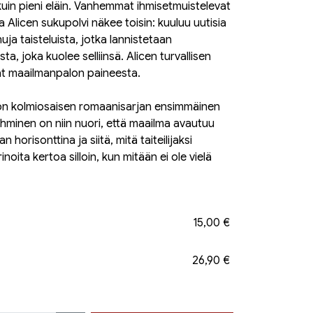
kuin pieni eläin. Vanhemmat ihmisetmuistelevat
 Alicen sukupolvi näkee toisin: kuuluu uutisia
ja taisteluista, jotka lannistetaan
sta, joka kuolee selliinsä. Alicen turvallisen
t maailmanpalon paineesta.
ia on kolmiosaisen romaanisarjan ensimmäinen
 ihminen on niin nuori, että maailma avautuu
 horisonttina ja siitä, mitä taiteilijaksi
inoita kertoa silloin, kun mitään ei ole vielä
15,00 €
26,90 €