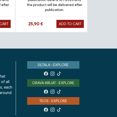
 after
the product will be delivered after
publication.
Deliv
Hinta nyt
Hinta 
25,90 €
9,90 €
 CART
ADD TO CART
SILTALA - EXPLORE
that
of all
ORAVA-KIRJAT - EXPLORE
ks, each
 around
TEOS - EXPLORE