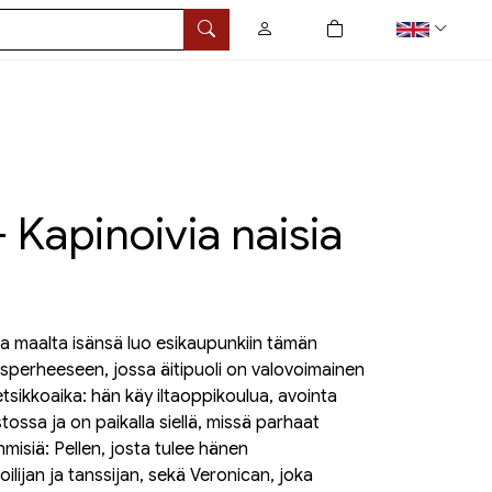
0
tuotetta ostoskorissa
Search
— Kapinoivia naisia
aa maalta isänsä luo esikaupunkiin tämän
uusperheeseen, jossa äitipuoli on valovoimainen
etsikkoaika: hän käy iltaoppikoulua, avointa
stossa ja on paikalla siellä, missä parhaat
misiä: Pellen, josta tulee hänen
ilijan ja tanssijan, sekä Veronican, joka