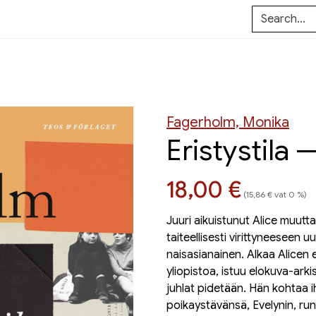
Fagerholm, Monika
Eristystila 
Hinta nyt
18,00 €
(15,86 € vat 0 %)
Juuri aikuistunut Alice muutt
taiteellisesti virittyneeseen 
naisasianainen. Alkaa Alicen 
yliopistoa, istuu elokuva-arki
juhlat pidetään. Hän kohtaa ih
poikaystävänsä, Evelynin, runo