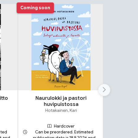
Coming soon
itto
Naurulokki ja pastori
Lok
huvipuistossa
S
Hotakainen, Kari
Hardcover
ated
Can be preordered. Estimated
26 and
publication date is 18.9.2026 and