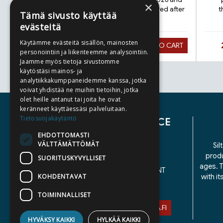
×
the product will be delivered after
t
Tämä sivusto käyttää
publication.
evästeitä
Käytämme evästeitä sisällön, mainosten
Hinta nyt
27,90 €
ADD TO CART
personointiin ja liikenteemme analysointiin.
Jaamme myös tietoja sivustomme
käytöstäsi mainos- ja
analytiikkakumppaneidemme kanssa, jotka
Tuoteluettelon loppu
voivat yhdistää ne muihin tietoihin, jotka
olet heille antanut tai joita he ovat
keränneet käyttäessäsi palveluitaan.
Tietosuojakäytäntö
CUSTOMER SERVICE
EHDOTTOMASTI
VÄLTTÄMÄTTÖMÄT
CONTACT US
Sil
produ
DELIVERY TERMS
SUORITUSKYVYLLISET
ages. T
ACCESSIBILITY STATEMENT
KOHDENTAVAT
with i
PRIVACY POLICY
TOIMINNALLISET
ASIAKASPALVELU@STORIA.FI
HYVÄKSY KAIKKI
HYLKÄÄ KAIKKI