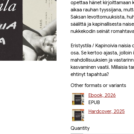
opettaa hänet kirjoittamaan 
aikaa rauhan tyyssijana, mutta
Saksan levottomuuksista, huhu
säälittä ja kapinallisesta naise
nukkekodin seinät romahtava
Eristystila / Kapinoivia nais
osa. Se kertoo ajasta, jolloin
mahdollisuuksien ja vastarinnan
kasvaminen vaatii. Millaisia tar
ehtinyt tapahtua?
Other formats or variants
Ebook, 2026
EPUB
Hardcover, 2025
Quantity