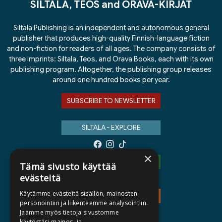
SILTALA, TEOS and ORAVA-KIRJAT
Siltala Publishing is an independent and autonomous general
publisher that produces high-quality Finnish-language fiction
and non-fiction for readers of all ages. The company consists of
three imprints: Siltala, Teos, and Orava Books, each with its own
publishing program. Altogether, the publishing group releases
around one hundred books per year.
SUBSCRIBE TO NEWSLETTER
SILTALA - EXPLORE
×
ORAVA-KIRJAT - EXPLORE
Tämä sivusto käyttää
evästeitä
Käytämme evästeitä sisällön, mainosten
TEOS - EXPLORE
personointiin ja liikenteemme analysointiin.
Jaamme myös tietoja sivustomme
käytöstäsi mainos- ja