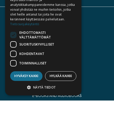
analytiikkakumppaneidemme kanssa, jotka
voivat yhdistää ne muihin tietoihin, jotka
olet heille antanut tai joita he ovat
ABOUT US
keränneet käyttäessäsi palveluitaan.
AUTHORS
Tietosuojakäytäntö
CATALOGUES
EHDOTTOMASTI
VÄLTTÄMÄTTÖMÄT
WHAT'S NEW
SUORITUSKYVYLLISET
BECOME AN AUTHOR
KOHDENTAVAT
COMMISSIONED BOOKS
TOIMINNALLISET
PRESS
BILLING ADDRESS
HYVÄKSY KAIKKI
HYLKÄÄ KAIKKI
SILTALA.FI
NÄYTÄ TIEDOT
E-BOOKS AND AUDIOBOOKS
PRE-ORDERS
Ehdottomasti välttämättömät
GIFT CARD
Suorituskyvylliset
Kohdentavat