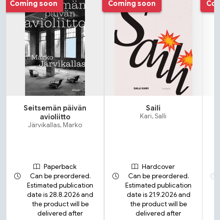
Coming soon
Coming soon
Com
Seitsemän päivän
Saili
avioliitto
Kari, Salli
Järvikallas, Marko
Paperback
Hardcover
Can be preordered.
Can be preordered.
Estimated publication
Estimated publication
date is 28.8.2026 and
date is 21.9.2026 and
the product will be
the product will be
delivered after
delivered after