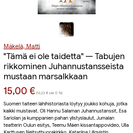
Mäkelä, Matti
"Tämä ei ole taidetta" — Tabujen
rikkominen Juhannustansseista
mustaan marsalkkaan
Hinta nyt
15,00 €
(13,22 € vat 0 %)
Suomen taiteen lähihistoriasta löytyy joukko kohuja, jotka
kaikki muistavat. Oli Hannu Salaman Juhannustanssit, Esa
Sariolan ja kumppanien pahan ylistyslaulut, Jumalan
teatterin Oulun esitys, Teemu Mäen kissantappovideo, Ulla
Karttusen Neitsythuorakirkko, Katariina Lillqvistin