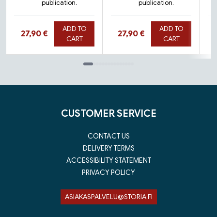
publication.
publication.
ADD TO
ADD TO
Hinta nyt
Hinta nyt
27,90 €
27,90 €
CART
CART
Tuoteluettelon loppu
CUSTOMER SERVICE
CONTACT US
DELIVERY TERMS
ACCESSIBILITY STATEMENT
PRIVACY POLICY
ASIAKASPALVELU@STORIA.FI