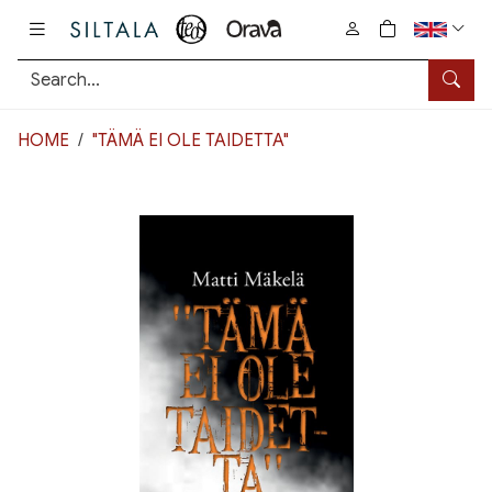
Pääsisältö
0
tuotetta osto
Searc
HOME
"TÄMÄ EI OLE TAIDETTA"