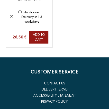
Hardcover
Delivery in 1-3
workdays
ADD TO
Hinta nyt
26,50 €
CART
CUSTOMER SERVICE
CONTACT US
DELIVERY TERMS
ACCESSIBILITY STATEMENT
PRIVACY POLICY