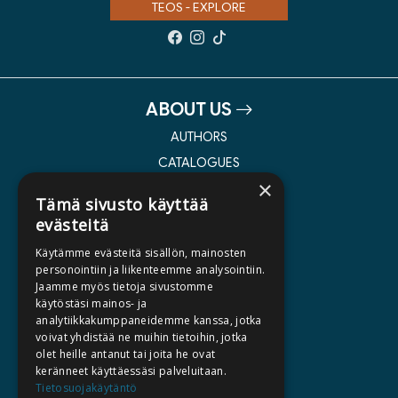
TEOS - EXPLORE
ABOUT US
AUTHORS
CATALOGUES
×
WHAT'S NEW
Tämä sivusto käyttää
evästeitä
BECOME AN AUTHOR
Käytämme evästeitä sisällön, mainosten
COMMISSIONED BOOKS
personointiin ja liikenteemme analysointiin.
Jaamme myös tietoja sivustomme
PRESS
käytöstäsi mainos- ja
BILLING ADDRESS
analytiikkakumppaneidemme kanssa, jotka
voivat yhdistää ne muihin tietoihin, jotka
olet heille antanut tai joita he ovat
SILTALA.FI
keränneet käyttäessäsi palveluitaan.
Tietosuojakäytäntö
E-BOOKS AND AUDIOBOOKS