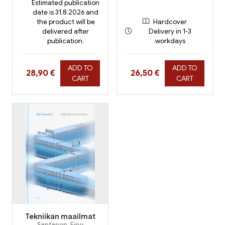
Estimated publication
date is 31.8.2026 and
the product will be
Hardcover
delivered after
Delivery in 1-3
publication.
workdays
ADD TO
ADD TO
Hinta nyt
Hinta nyt
28,90 €
26,50 €
CART
CART
Tekniikan maailmat
Santanen, Eino