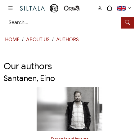
Pääsisältö
0
tuotetta osto
Searc
HOME
ABOUT US
AUTHORS
Our authors
Santanen, Eino