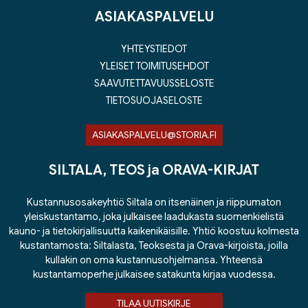
ASIAKASPALVELU
YHTEYSTIEDOT
YLEISET TOIMITUSEHDOT
SAAVUTETTAVUUSSELOSTE
TIETOSUOJASELOSTE
ASIAKASPALVELU@STORIA.FI
SILTALA, TEOS ja ORAVA-KIRJAT
Kustannusosakeyhtiö Siltala on itsenäinen ja riippumaton
yleiskustantamo, joka julkaisee laadukasta suomenkielistä
kauno- ja tietokirjallisuutta kaikenikäisille. Yhtiö koostuu kolmesta
kustantamosta: Siltalasta, Teoksesta ja Orava-kirjoista, joilla
kullakin on oma kustannusohjelmansa. Yhteensä
kustantamoperhe julkaisee satakunta kirjaa vuodessa.
TILAA UUTISKIRJE