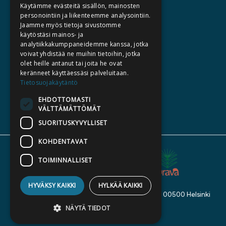
Käytämme evästeitä sisällön, mainosten
KIRJA TILAUSTYÖNÄ
personointiin ja liikenteemme analysointiin.
Jaamme myös tietoja sivustomme
MEDIALLE
käytöstäsi mainos- ja
LASKUTUSOSOITTEET
analytiikkakumppaneidemme kanssa, jotka
voivat yhdistää ne muihin tietoihin, jotka
olet heille antanut tai joita he ovat
SILTALA.FI
keränneet käyttäessäsi palveluitaan.
Tietosuojakäytäntö
E-JA ÄÄNIKIRJAT
ENNAKKOTILATTAVAT
EHDOTTOMASTI
VÄLTTÄMÄTTÖMÄT
LAHJAKORTTI
SUORITUSKYVYLLISET
KOHDENTAVAT
TOIMINNALLISET
HYVÄKSY KAIKKI
HYLKÄÄ KAIKKI
Kustannusosakeyhtiö Siltala, Suvilahdenkatu 7, 00500 Helsinki
© 2026 Siltala
NÄYTÄ TIEDOT