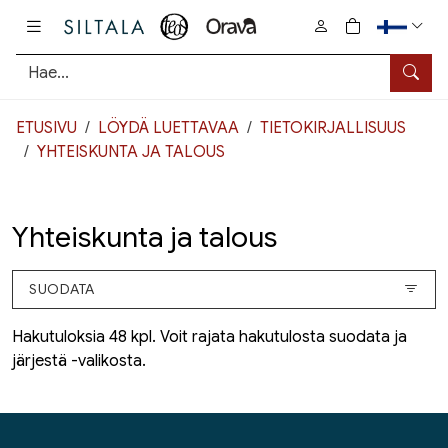
Pääsisältö
0
tuotetta osto
Hae
ETUSIVU
LÖYDÄ LUETTAVAA
TIETOKIRJALLISUUS
YHTEISKUNTA JA TALOUS
Yhteiskunta ja talous
SUODATA
Hakutuloksia 48 kpl. Voit rajata hakutulosta suodata ja
järjestä -valikosta.