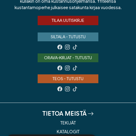
kullakin on oma kustannusohjelmansa. Yhteensä
kustantamoperhe julkaisee satakunta kirjaa vuodessa.
TILAA UUTISKIRJE
SILTALA - TUTUSTU
ORAVA-KIRJAT - TUTUSTU
TEOS - TUTUSTU
TIETOA MEISTÄ
TEKIJÄT
KATALOGIT