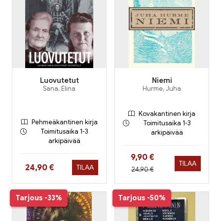
Luovutetut
Niemi
Sana, Elina
Hurme, Juha
Kovakantinen kirja
Pehmeäkantinen kirja
Toimitusaika 1-3
Toimitusaika 1-3
arkipäivää
arkipäivää
Hinta nyt
9,90 €
TILAA
Hinta nyt
24,90 €
TILAA
Hinta aiemmin
24,90 €
Tarjous
-33%
Tarjous
-50%