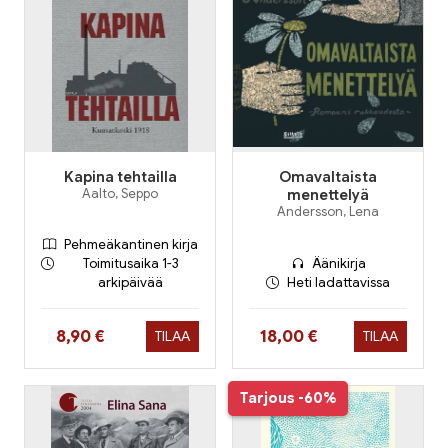
Kapina tehtailla
Omavaltaista
Aalto, Seppo
menettelyä
Andersson, Lena
Pehmeäkantinen kirja
Toimitusaika 1-3
Äänikirja
arkipäivää
Heti ladattavissa
Hinta nyt
Hinta nyt
8,90 €
18,00 €
TILAA
TILAA
Tarjous
-60%