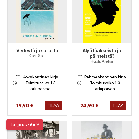
Vedestä ja surusta
Älyä lääkkeistä ja
Kari, Salli
päihteistä?
Hupli, Aleksi
Kovakantinen kirja
Pehmeäkantinen kirja
Toimitusaika 1-3
Toimitusaika 1-3
arkipäivää
arkipäivää
Hinta nyt
Hinta nyt
19,90 €
24,90 €
TILAA
TILAA
Tarjous
-66%