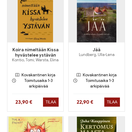
Koira nimeltään Kissa
Jää
hyvästelee ystävän
Lundberg, Ulla-Lena
Kontio, Tomi; Warsta, Elina
Kovakantinen kirja
Kovakantinen kirja
Toimitusaika 1-3
Toimitusaika 1-3
arkipäivää
arkipäivää
Hinta nyt
Hinta nyt
23,90 €
22,90 €
TILAA
TILAA