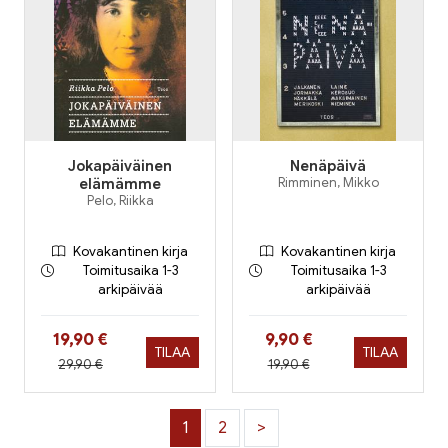
Jokapäiväinen
Nenäpäivä
elämämme
Rimminen, Mikko
Pelo, Riikka
Kovakantinen kirja
Kovakantinen kirja
Toimitusaika 1-3
Toimitusaika 1-3
arkipäivää
arkipäivää
Hinta nyt
Hinta nyt
19,90 €
9,90 €
TILAA
TILAA
Hinta aiemmin
Hinta aiemmin
29,90 €
19,90 €
1
2
>