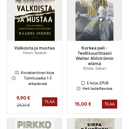
Valkoista ja mustaa
Korkea peli -
Inkeri, Raakel
Teollisuustitaani
Walter Ahlströmin
elämä
Siltala, Sakari
Kovakantinen kirja
Toimitusaika 1-3
E-kirja, EPUB
arkipäivää
Heti ladattavissa
Hinta nyt
9,90 €
TILAA
Hinta nyt
15,00 €
TILAA
Hinta aiemmin
29,20 €