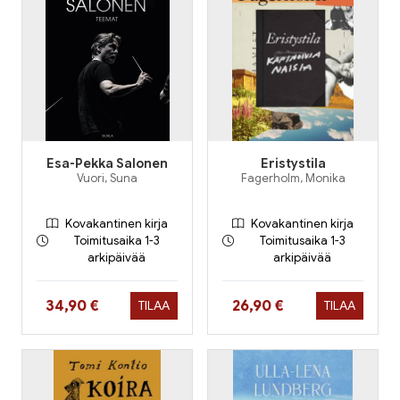
Esa-Pekka Salonen
Eristystila
Vuori, Suna
Fagerholm, Monika
Kovakantinen kirja
Kovakantinen kirja
Toimitusaika 1-3
Toimitusaika 1-3
arkipäivää
arkipäivää
Hinta nyt
Hinta nyt
34,90 €
26,90 €
TILAA
TILAA