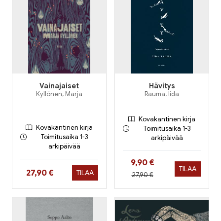
Vainajaiset
Hävitys
Kyllönen, Marja
Rauma, Iida
Kovakantinen kirja
Kovakantinen kirja
Toimitusaika 1-3
Toimitusaika 1-3
arkipäivää
arkipäivää
Hinta nyt
9,90 €
TILAA
Hinta nyt
27,90 €
TILAA
Hinta aiemmin
27,90 €