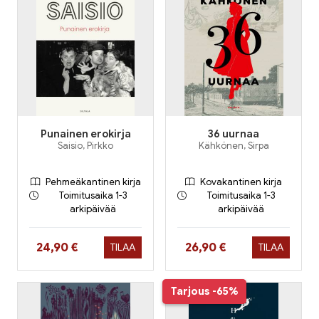
Punainen erokirja
36 uurnaa
Saisio, Pirkko
Kähkönen, Sirpa
Pehmeäkantinen kirja
Kovakantinen kirja
Toimitusaika 1-3
Toimitusaika 1-3
arkipäivää
arkipäivää
Hinta nyt
Hinta nyt
24,90 €
26,90 €
TILAA
TILAA
Tarjous
-65%