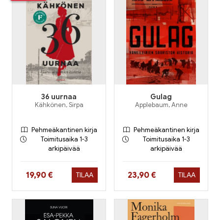
36 uurnaa
Gulag
Kähkönen, Sirpa
Applebaum, Anne
Pehmeäkantinen kirja
Pehmeäkantinen kirja
Toimitusaika 1-3
Toimitusaika 1-3
arkipäivää
arkipäivää
Hinta nyt
Hinta nyt
19,90 €
23,90 €
TILAA
TILAA