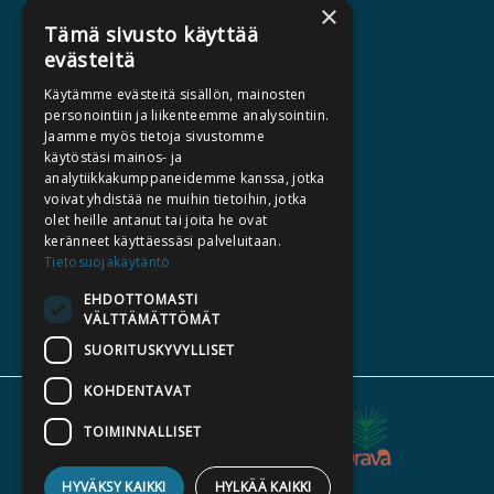
×
AJANKOHTAISTA
Tämä sivusto käyttää
evästeitä
HALUATKO KIRJAILIJAKSI
Käytämme evästeitä sisällön, mainosten
KIRJA TILAUSTYÖNÄ
personointiin ja liikenteemme analysointiin.
Jaamme myös tietoja sivustomme
MEDIALLE
käytöstäsi mainos- ja
LASKUTUSOSOITTEET
analytiikkakumppaneidemme kanssa, jotka
voivat yhdistää ne muihin tietoihin, jotka
olet heille antanut tai joita he ovat
SILTALA.FI
keränneet käyttäessäsi palveluitaan.
Tietosuojakäytäntö
E-JA ÄÄNIKIRJAT
ENNAKKOTILATTAVAT
EHDOTTOMASTI
VÄLTTÄMÄTTÖMÄT
LAHJAKORTTI
SUORITUSKYVYLLISET
KOHDENTAVAT
TOIMINNALLISET
HYVÄKSY KAIKKI
HYLKÄÄ KAIKKI