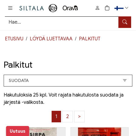
Pääsisältö
0
tuotetta osto
Hae
ETUSIVU
LÖYDÄ LUETTAVAA
PALKITUT
Palkitut
SUODATA
Hakutuloksia 25 kpl. Voit rajata hakutulosta suodata ja
järjestä -valikosta.
1
2
>
Uutuus