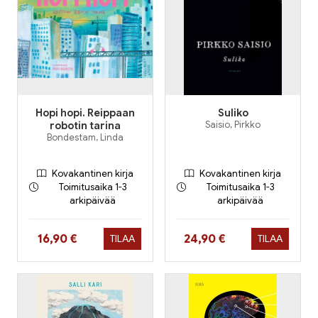
Hopi hopi. Reippaan
Suliko
robotin tarina
Saisio, Pirkko
Bondestam, Linda
Kovakantinen kirja
Kovakantinen kirja
Toimitusaika 1-3
Toimitusaika 1-3
arkipäivää
arkipäivää
Hinta nyt
Hinta nyt
16,90 €
24,90 €
TILAA
TILAA