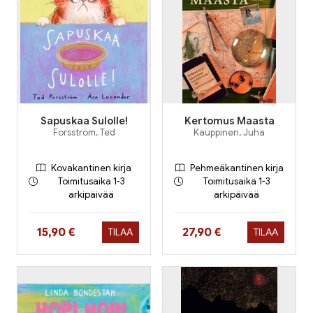
Sapuskaa Sulolle!
Kertomus Maasta
Forsström, Ted
Kauppinen, Juha
Kovakantinen kirja
Pehmeäkantinen kirja
Toimitusaika 1-3
Toimitusaika 1-3
arkipäivää
arkipäivää
Hinta nyt
Hinta nyt
15,90 €
27,90 €
TILAA
TILAA