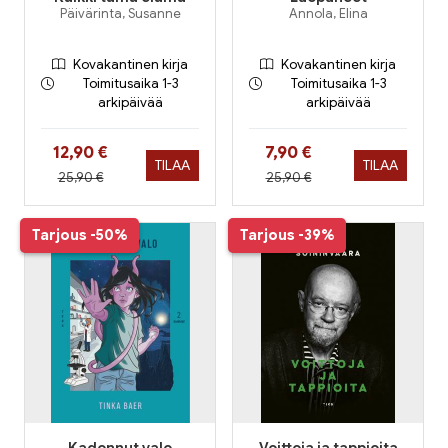
Päivärinta, Susanne
Annola, Elina
Kovakantinen kirja
Kovakantinen kirja
Toimitusaika 1-3
Toimitusaika 1-3
arkipäivää
arkipäivää
Hinta nyt
Hinta nyt
12,90 €
7,90 €
TILAA
TILAA
Hinta aiemmin
Hinta aiemmin
25,90 €
25,90 €
Tarjous
-50%
Tarjous
-39%