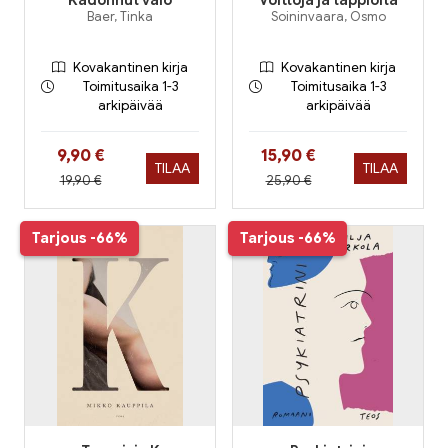
Kadonnut valo
Voittoja ja tappioita
Baer, Tinka
Soininvaara, Osmo
Kovakantinen kirja
Kovakantinen kirja
Toimitusaika 1-3
Toimitusaika 1-3
arkipäivää
arkipäivää
Hinta nyt
Hinta nyt
9,90 €
15,90 €
TILAA
TILAA
Hinta aiemmin
Hinta aiemmin
19,90 €
25,90 €
Tarjous
-66%
Tarjous
-66%