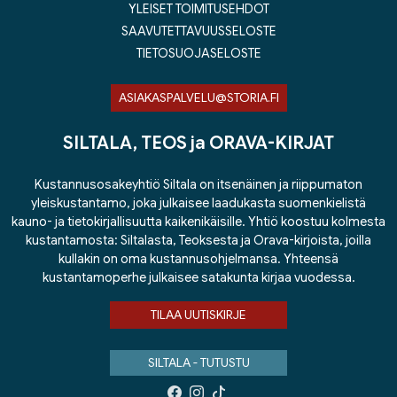
YLEISET TOIMITUSEHDOT
SAAVUTETTAVUUSSELOSTE
TIETOSUOJASELOSTE
ASIAKASPALVELU@STORIA.FI
SILTALA, TEOS ja ORAVA-KIRJAT
Kustannusosakeyhtiö Siltala on itsenäinen ja riippumaton
yleiskustantamo, joka julkaisee laadukasta suomenkielistä
kauno- ja tietokirjallisuutta kaikenikäisille. Yhtiö koostuu kolmesta
kustantamosta: Siltalasta, Teoksesta ja Orava-kirjoista, joilla
kullakin on oma kustannusohjelmansa. Yhteensä
kustantamoperhe julkaisee satakunta kirjaa vuodessa.
TILAA UUTISKIRJE
SILTALA - TUTUSTU