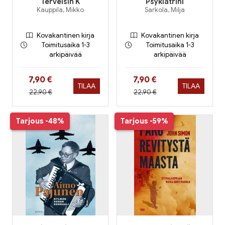
Terveisin K
Psykiatrini
Kauppila, Mikko
Sarkola, Milja
Kovakantinen kirja
Kovakantinen kirja
Toimitusaika 1-3
Toimitusaika 1-3
arkipäivää
arkipäivää
Hinta nyt
Hinta nyt
7,90 €
7,90 €
TILAA
TILAA
Hinta aiemmin
Hinta aiemmin
22,90 €
22,90 €
Tarjous
-48%
Tarjous
-59%