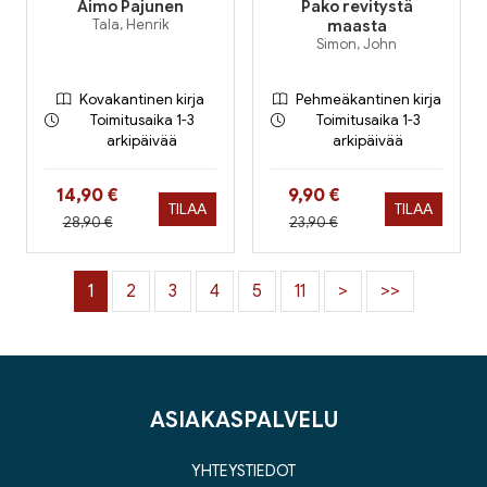
Aimo Pajunen
Pako revitystä
Tala, Henrik
maasta
Simon, John
Kovakantinen kirja
Pehmeäkantinen kirja
Toimitusaika 1-3
Toimitusaika 1-3
arkipäivää
arkipäivää
Hinta nyt
Hinta nyt
14,90 €
9,90 €
TILAA
TILAA
Hinta aiemmin
Hinta aiemmin
28,90 €
23,90 €
1
2
3
4
5
11
>
>>
ASIAKASPALVELU
YHTEYSTIEDOT