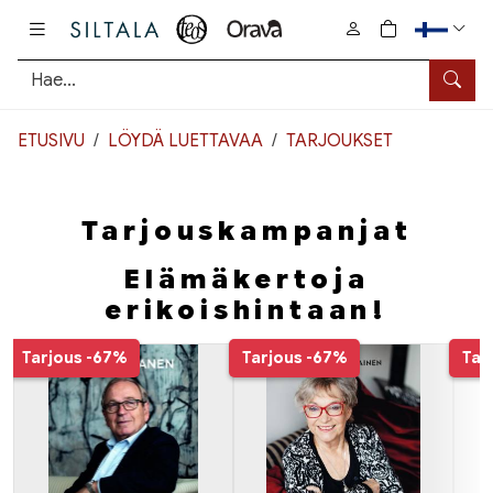
Pääsisältö
0
tuotetta osto
Hae
ETUSIVU
LÖYDÄ LUETTAVAA
TARJOUKSET
Tarjouskampanjat
Elämäkertoja
erikoishintaan!
Tuoteluettelon alku
Tarjous
-67%
Tarjous
-67%
Tar