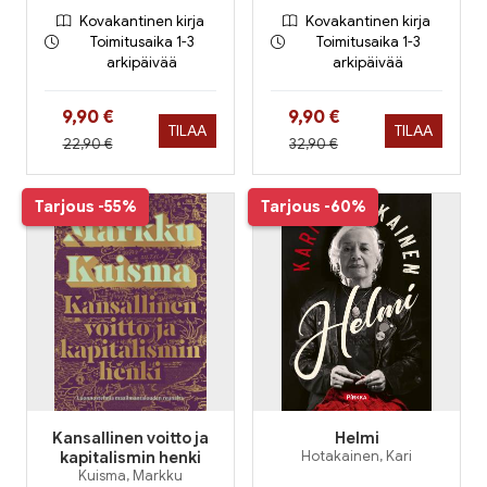
Kovakantinen kirja
Kovakantinen kirja
Toimitusaika 1-3
Toimitusaika 1-3
arkipäivää
arkipäivää
Hinta nyt
Hinta nyt
9,90 €
9,90 €
TILAA
TILAA
Hinta aiemmin
Hinta aiemmin
22,90 €
32,90 €
Tarjous
-55%
Tarjous
-60%
Kansallinen voitto ja
Helmi
kapitalismin henki
Hotakainen, Kari
Kuisma, Markku