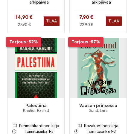
arkipäivää
arkipäivää
Hinta nyt
Hinta nyt
14,90 €
7,90 €
TILAA
TILAA
Hinta aiemmin
Hinta aiemmin
27,90 €
22,90 €
Tarjous
-52%
Tarjous
-57%
Palestiina
Vaasan prinsessa
Khalidi, Rashid
Sund, Lars
Pehmeäkantinen kirja
Kovakantinen kirja
Toimitusaika 1-3
Toimitusaika 1-3