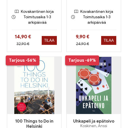
Kovakantinen kirja
Kovakantinen kirja
Toimitusaika 1-3
Toimitusaika 1-3
arkipäivää
arkipäivää
Hinta nyt
Hinta nyt
14,90 €
9,90 €
TILAA
TILAA
Hinta aiemmin
Hinta aiemmin
32,90 €
24,90 €
Tarjous
-56%
Tarjous
-69%
100 Things to Do in
Uhkapeli ja epätoivo
Helsinki
Koskinen, Anssi