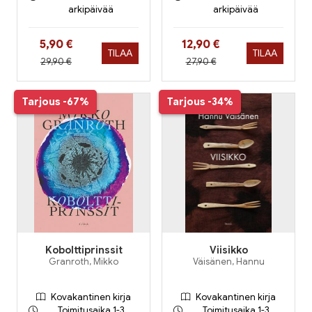
arkipäivää
arkipäivää
Hinta nyt
Hinta nyt
5,90 €
12,90 €
TILAA
TILAA
Hinta aiemmin
Hinta aiemmin
29,90 €
27,90 €
Tarjous
-67%
Tarjous
-34%
Kobolttiprinssit
Viisikko
Granroth, Mikko
Väisänen, Hannu
Kovakantinen kirja
Kovakantinen kirja
Toimitusaika 1-3
Toimitusaika 1-3