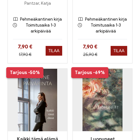
Pantzar, Katja
Pehmeäkantinen kirja
Pehmeäkantinen kirja
Toimitusaika 1-3
Toimitusaika 1-3
arkipäivää
arkipäivää
Hinta nyt
Hinta nyt
7,90 €
7,90 €
TILAA
TILAA
Hinta aiemmin
Hinta aiemmin
17,90 €
25,90 €
Tarjous
-50%
Tarjous
-69%
Kaikki tämä elämä
Luopuneet