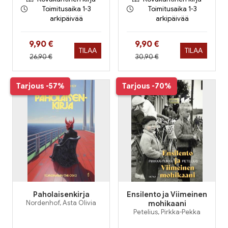
Toimitusaika 1-3
Toimitusaika 1-3
arkipäivää
arkipäivää
Hinta nyt
Hinta nyt
9,90 €
9,90 €
TILAA
TILAA
Hinta aiemmin
Hinta aiemmin
26,90 €
30,90 €
Tarjous
-57%
Tarjous
-70%
Paholaisenkirja
Ensilento ja Viimeinen
Nordenhof, Asta Olivia
mohikaani
Petelius, Pirkka-Pekka