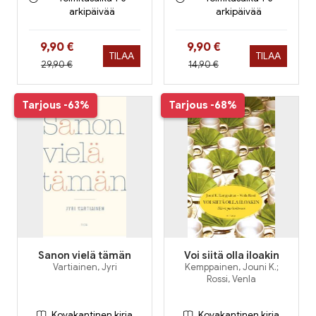
arkipäivää
arkipäivää
Hinta nyt
Hinta nyt
9,90 €
9,90 €
TILAA
TILAA
Hinta aiemmin
Hinta aiemmin
29,90 €
14,90 €
Tarjous
-63%
Tarjous
-68%
Sanon vielä tämän
Voi siitä olla iloakin
Vartiainen, Jyri
Kemppainen, Jouni K.;
Rossi, Venla
Kovakantinen kirja
Kovakantinen kirja