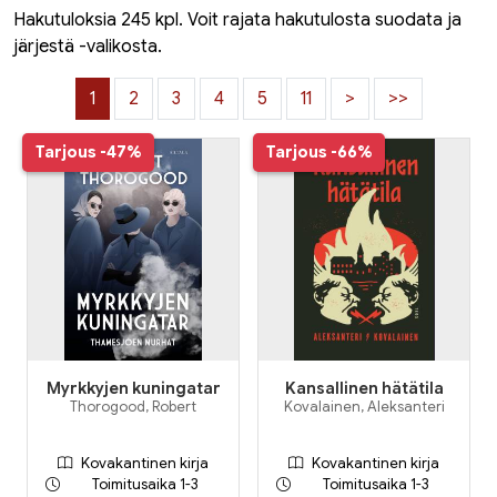
Hakutuloksia 245 kpl. Voit rajata hakutulosta suodata ja
järjestä -valikosta.
1
2
3
4
5
11
>
>>
Tarjous
-47%
Tarjous
-66%
Myrkkyjen kuningatar
Kansallinen hätätila
Thorogood, Robert
Kovalainen, Aleksanteri
Kovakantinen kirja
Kovakantinen kirja
Toimitusaika 1-3
Toimitusaika 1-3