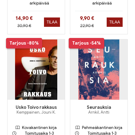
arkipäivää
arkipäivää
Hinta nyt
Hinta nyt
14,90 €
9,90 €
TILAA
TILAA
Hinta aiemmin
Hinta aiemmin
30,90 €
22,90 €
Tarjous
-80%
Tarjous
-54%
Usko Toivo rakkaus
Seurauksia
Kemppainen, Jouni K.
Arnkil, Antti
Kovakantinen kirja
Pehmeäkantinen kirja
Toimitusaika 1-3
Toimitusaika 1-3