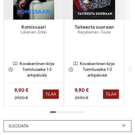
Komissaari
Taiteesta suoraan
Liikanen, Erkki
Karjalainen, Tuula
Kovakantinen kirja
Kovakantinen kirja
Toimitusaika 1-3
Toimitusaika 1-3
arkipäivää
arkipäivää
Hinta nyt
Hinta nyt
9,90 €
9,90 €
TILAA
TILAA
Hinta aiemmin
Hinta aiemmin
29,90 €
29,90 €
Tuoteluettelon loppu
SUODATA