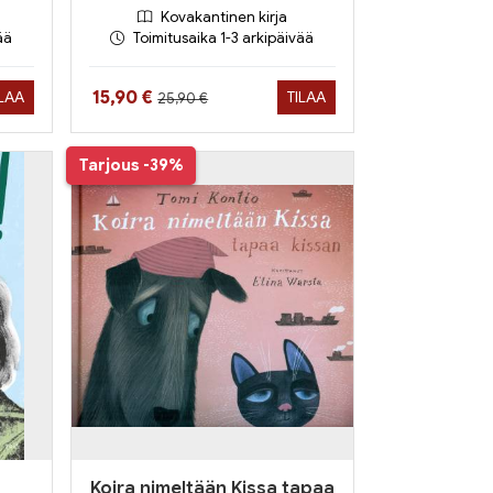
Kovakantinen kirja
ää
Toimitusaika 1-3 arkipäivää
Hinta aiemmin
Hinta nyt
15,90 €
ILAA
TILAA
25,90 €
Tarjous
-39%
Koira nimeltään Kissa tapaa