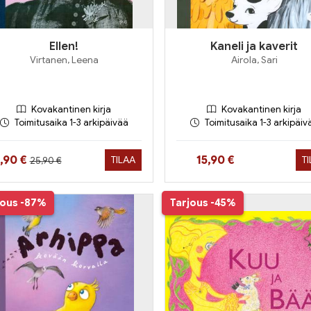
Ellen!
Kaneli ja kaverit
Virtanen, Leena
Airola, Sari
Kovakantinen kirja
Kovakantinen kirja
Toimitusaika 1-3 arkipäivää
Toimitusaika 1-3 arkipäiv
Hinta aiemmin
nta nyt
Hinta nyt
5,90 €
15,90 €
TILAA
T
25,90 €
jous
-87%
Tarjous
-45%