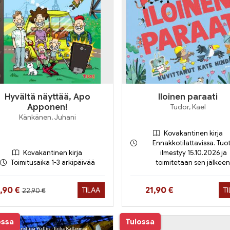
Hyvältä näyttää, Apo
Iloinen paraati
Apponen!
Tudor, Kael
Känkänen, Juhani
Kovakantinen kirja
Ennakkotilattavissa. Tuo
Kovakantinen kirja
ilmestyy 15.10.2026 ja
Toimitusaika 1-3 arkipäivää
toimitetaan sen jälkeen
Hinta aiemmin
nta nyt
Hinta nyt
2,90 €
21,90 €
TILAA
T
22,90 €
ossa
Tulossa