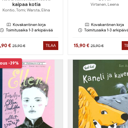
kaipaa kotia
Virtanen, Leena
Kontio, Tomi; Warsta, Elina
Kovakantinen kirja
Kovakantinen kirja
Toimitusaika 1-3 arkipäivää
Toimitusaika 1-3 arkipäiv
Hinta aiemmin
Hinta aiemmin
nta nyt
Hinta nyt
5,90 €
15,90 €
TILAA
T
25,90 €
25,90 €
jous
-39%