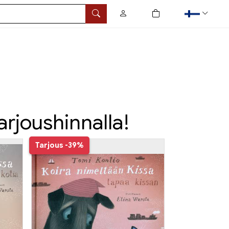
0
tuotetta ostoskorissa
Hae
arjoushinnalla!
Tarjous
-39%