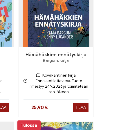
Hämähäkkien ennätyskirja
Bargum, katja
Kovakantinen kirja
te
Ennakkotilattavissa. Tuote
ilmestyy 24.9.2026 ja toimitetaan
.
sen jälkeen.
Hinta nyt
25,90 €
ILAA
TILAA
Tulossa