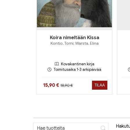
Koira nimeltään Kissa
Kontio, Tomi; Warsta, Elina
Kovakantinen kirja
Toimitusaika 1-3 arkipäivää
Hinta aiemmin
Hinta nyt
15,90 €
TILAA
18,90 €
Hakutul