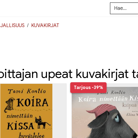
JALLISUUS
KUVAKIRJAT
oittajan upeat kuvakirjat t
Tarjous
-39%