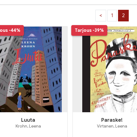
<
1
2
jous
-44%
Tarjous
-39%
Luuta
Paraske!
Krohn, Leena
Virtanen, Leena