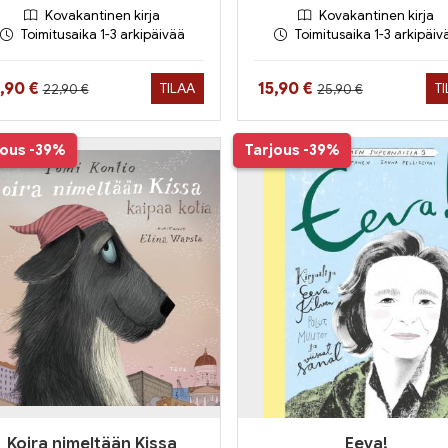
Kovakantinen kirja
Kovakantinen kirja
Toimitusaika 1-3 arkipäivää
Toimitusaika 1-3 arkipäiv
Hinta aiemmin
Hinta aiemmin
nta nyt
Hinta nyt
2,90 €
15,90 €
TILAA
T
22,90 €
25,90 €
jous
-39%
Tarjous
-39%
Koira nimeltään Kissa
Eeva!