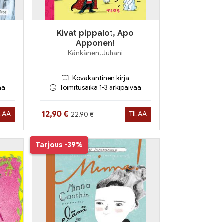
Kivat pippalot, Apo
Apponen!
Känkänen, Juhani
Kovakantinen kirja
ää
Toimitusaika 1-3 arkipäivää
Hinta aiemmin
Hinta nyt
12,90 €
ILAA
TILAA
22,90 €
Tarjous
-39%