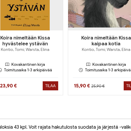
Koira nimeltään Kissa
Koira nimeltään Kissa
hyvästelee ystävän
kaipaa kotia
Kontio, Tomi; Warsta, Elina
Kontio, Tomi; Warsta, Elina
Kovakantinen kirja
Kovakantinen kirja
Toimitusaika 1-3 arkipäivää
Toimitusaika 1-3 arkipäiv
Hinta aiemmin
Hinta nyt
Hinta nyt
23,90 €
15,90 €
TILAA
TI
25,90 €
oksia 43 kpl. Voit rajata hakutulosta suodata ja järjestä -valik