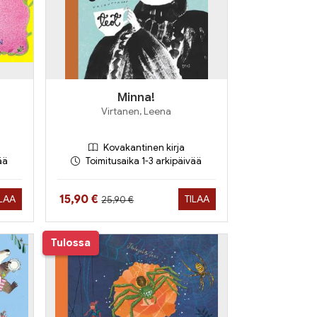
Minna!
Virtanen, Leena
Kovakantinen kirja
ää
Toimitusaika 1-3 arkipäivää
Hinta aiemmin
Hinta nyt
15,90 €
ILAA
TILAA
25,90 €
Tulossa