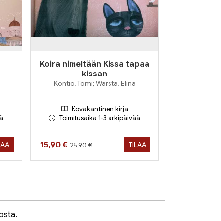
Koira nimeltään Kissa tapaa
kissan
Kontio, Tomi; Warsta, Elina
Kovakantinen kirja
ää
Toimitusaika 1-3 arkipäivää
Hinta aiemmin
Hinta nyt
15,90 €
LAA
TILAA
25,90 €
osta.