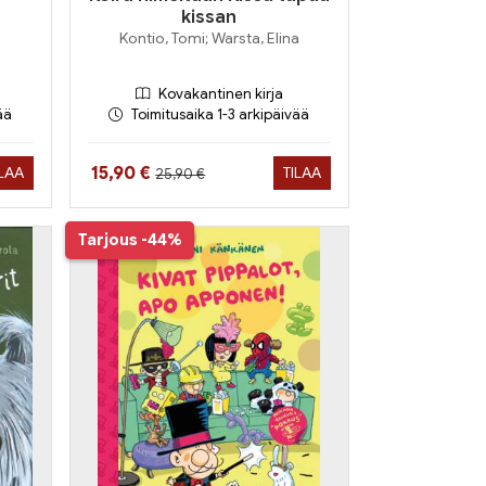
kissan
Kontio, Tomi; Warsta, Elina
Kovakantinen kirja
ää
Toimitusaika 1-3 arkipäivää
Hinta aiemmin
Hinta nyt
15,90 €
ILAA
TILAA
25,90 €
Tarjous
-44%