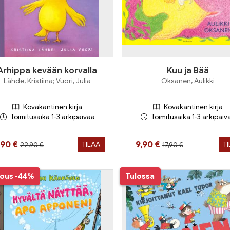
Arhippa kevään korvalla
Kuu ja Bää
Lähde, Kristiina; Vuori, Julia
Oksanen, Aulikki
Kovakantinen kirja
Kovakantinen kirja
Toimitusaika 1-3 arkipäivää
Toimitusaika 1-3 arkipäiv
Hinta aiemmin
Hinta aiemmin
inta nyt
Hinta nyt
,90 €
9,90 €
TILAA
T
22,90 €
17,90 €
jous
-44%
Tulossa