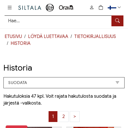
Pääsisältö
0
tuotetta osto
Hae
ETUSIVU
LÖYDÄ LUETTAVAA
TIETOKIRJALLISUUS
HISTORIA
Historia
SUODATA
Hakutuloksia 47 kpl. Voit rajata hakutulosta suodata ja
järjestä -valikosta.
1
2
>