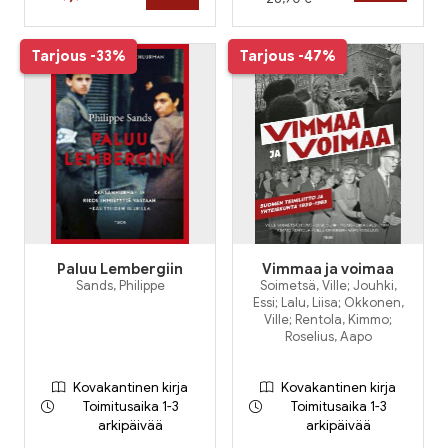
Tarjous
-33%
Tarjous
-47%
Paluu Lembergiin
Vimmaa ja voimaa
Sands, Philippe
Soimetsä, Ville; Jouhki,
Essi; Lalu, Liisa; Okkonen,
Ville; Rentola, Kimmo;
Roselius, Aapo
Kovakantinen kirja
Kovakantinen kirja
Toimitusaika 1-3
Toimitusaika 1-3
arkipäivää
arkipäivää