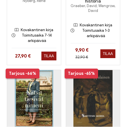
Nyberg, René
historia
Graeber, David; Wengrow,
David
Kovakantinen kirja
Kovakantinen kirja
Toimitusaika 1-3
Toimitusaika 7-14
arkipäivää
arkipäivää
Hinta nyt
9,90 €
TILAA
Hinta nyt
27,90 €
TILAA
Hinta aiemmin
32,90 €
Tarjous
-66%
Tarjous
-65%