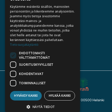
HALUATKO KIRJAILIJAKSI
Käytämme evästeitä sisällön, mainosten
KIRJA TILAUSTYÖNÄ
personointiin ja liikenteemme analysointiin.
Jaamme myös tietoja sivustomme
MEDIALLE
käytöstäsi mainos- ja
LASKUTUSOSOITTEET
analytiikkakumppaneidemme kanssa, jotka
voivat yhdistää ne muihin tietoihin, jotka
olet heille antanut tai joita he ovat
SILTALA.FI
keränneet käyttäessäsi palveluitaan.
Tietosuojakäytäntö
E-JA ÄÄNIKIRJAT
ENNAKKOTILATTAVAT
EHDOTTOMASTI
VÄLTTÄMÄTTÖMÄT
LAHJAKORTTI
SUORITUSKYVYLLISET
KOHDENTAVAT
TOIMINNALLISET
HYVÄKSY KAIKKI
HYLKÄÄ KAIKKI
Kustannusosakeyhtiö Siltala, Suvilahdenkatu 7, 00500 Helsinki
© 2026 Siltala
NÄYTÄ TIEDOT