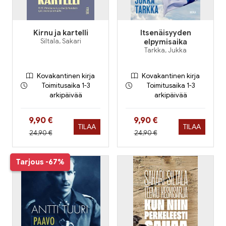
Kirnu ja kartelli
Itsenäisyyden
Siltala, Sakari
elpymisaika
Tarkka, Jukka
Kovakantinen kirja
Kovakantinen kirja
Toimitusaika 1-3
Toimitusaika 1-3
arkipäivää
arkipäivää
Hinta nyt
Hinta nyt
9,90 €
9,90 €
TILAA
TILAA
Hinta aiemmin
Hinta aiemmin
24,90 €
24,90 €
Tarjous
-67%