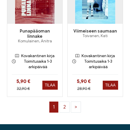
Punapääoman
Viimeiseen saumaan
linnake
Toivanen, Kati
Komulainen, Anitra
Kovakantinen kirja
Kovakantinen kirja
Toimitusaika 1-3
Toimitusaika 1-3
arkipäivää
arkipäivää
Hinta nyt
Hinta nyt
5,90 €
5,90 €
TILAA
TILAA
Hinta aiemmin
Hinta aiemmin
32,90 €
28,90 €
1
2
>