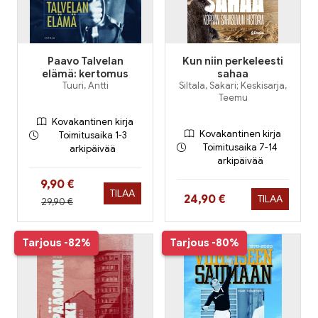
Paavo Talvelan
Kun niin perkeleesti
elämä: kertomus
sahaa
Tuuri, Antti
Siltala, Sakari; Keskisarja,
Teemu
Kovakantinen kirja
Kovakantinen kirja
Toimitusaika 1-3
Toimitusaika 7-14
arkipäivää
arkipäivää
Hinta nyt
9,90 €
TILAA
Hinta nyt
24,90 €
TILAA
Hinta aiemmin
29,90 €
Tarjous
-82%
Tarjous
-80%