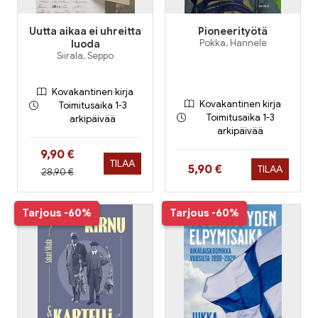
Uutta aikaa ei uhreitta
Pioneerityötä
luoda
Pokka, Hannele
Siirala, Seppo
Kovakantinen kirja
Kovakantinen kirja
Toimitusaika 1-3
Toimitusaika 1-3
arkipäivää
arkipäivää
Hinta nyt
9,90 €
TILAA
Hinta nyt
5,90 €
TILAA
Hinta aiemmin
28,90 €
Tarjous
-60%
Tarjous
-60%