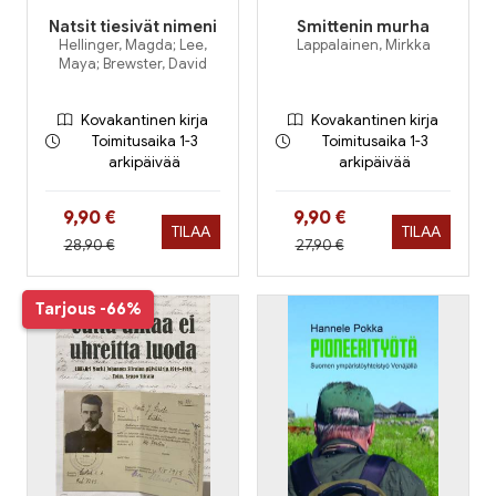
Natsit tiesivät nimeni
Smittenin murha
Hellinger, Magda; Lee,
Lappalainen, Mirkka
Maya; Brewster, David
Kovakantinen kirja
Kovakantinen kirja
Toimitusaika 1-3
Toimitusaika 1-3
arkipäivää
arkipäivää
Hinta nyt
Hinta nyt
9,90 €
9,90 €
TILAA
TILAA
Hinta aiemmin
Hinta aiemmin
28,90 €
27,90 €
Tarjous
-66%