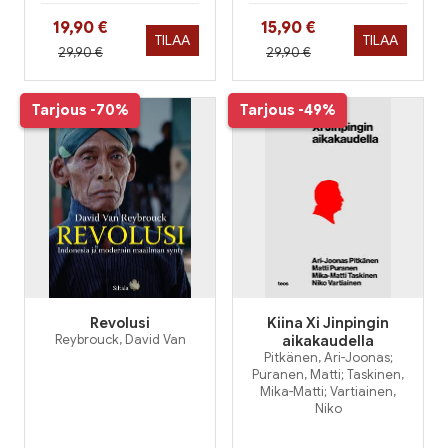
Hinta nyt
Hinta nyt
19,90 €
15,90 €
TILAA
TILAA
Hinta aiemmin
Hinta aiemmin
29,90 €
29,90 €
Tarjous
-70%
Tarjous
-49%
Revolusi
Kiina Xi Jinpingin
Reybrouck, David Van
aikakaudella
Pitkänen, Ari-Joonas;
Puranen, Matti; Taskinen,
Mika-Matti; Vartiainen,
Niko