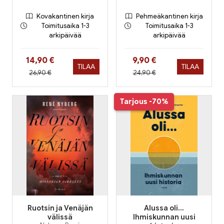
Kovakantinen kirja
Pehmeäkantinen kirja
Toimitusaika 1-3
Toimitusaika 1-3
arkipäivää
arkipäivää
Hinta nyt
Hinta nyt
14,90 €
9,90 €
TILAA
TILAA
Hinta aiemmin
Hinta aiemmin
26,90 €
24,90 €
Tarjous
-70%
Ruotsin ja Venäjän
Alussa oli...
välissä
Ihmiskunnan uusi