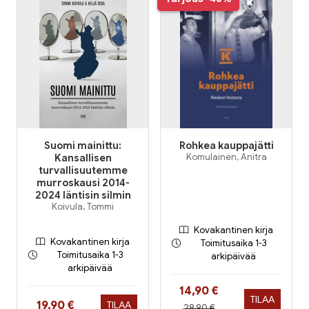
Suomi mainittu:
Rohkea kauppajätti
Kansallisen
Komulainen, Anitra
turvallisuutemme
murroskausi 2014-
2024 läntisin silmin
Koivula, Tommi
Kovakantinen kirja
Kovakantinen kirja
Toimitusaika 1-3
Toimitusaika 1-3
arkipäivää
arkipäivää
Hinta nyt
14,90 €
TILAA
Hinta nyt
19,90 €
TILAA
Hinta aiemmin
28,90 €