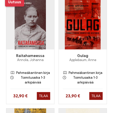
Uutuus
Raitahameessa
Gulag
Annola, Johanna
Applebaum, Anne
Pehmeäkantinen kirja
Pehmeäkantinen kirja
Toimitusaika 1-3
Toimitusaika 1-3
arkipäivää
arkipäivää
Hinta nyt
Hinta nyt
32,90 €
23,90 €
TILAA
TILAA