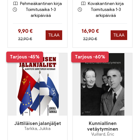
Pehmeäkantinen kirja
Kovakantinen kirja
Toimitusaika 1-3
Toimitusaika 1-3
arkipäivää
arkipäivää
Hinta nyt
Hinta nyt
9,90 €
16,90 €
TILAA
TILAA
Hinta aiemmin
Hinta aiemmin
32,90 €
32,90 €
Tarjous
-45%
Tarjous
-60%
Jättiläisen jalanjäljet
Kunniallinen
Tarkka, Jukka
vetäytyminen
Vuillard, Éric