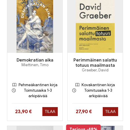
Demokratian aika
Perimmäinen salattu
Miettinen, Timo
totuus maailmasta
Graeber, David
Pehmeäkantinen kirja
Kovakantinen kirja
Toimitusaika 1-3
Toimitusaika 1-3
arkipäivää
arkipäivää
Hinta nyt
Hinta nyt
23,90 €
27,90 €
TILAA
TILAA
Tarjous
-48%