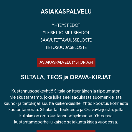
ASIAKASPALVELU
YHTEYSTIEDOT
YLEISET TOIMITUSEHDOT
SAAVUTETTAVUUSSELOSTE
TIETOSUOJASELOSTE
ASIAKASPALVELU@STORIA.FI
SILTALA, TEOS ja ORAVA-KIRJAT
Kustannusosakeyhtiö Siltala on itsenäinen ja riippumaton
yleiskustantamo, joka julkaisee laadukasta suomenkielistä
kauno- ja tietokirjallisuutta kaikenikäisille. Yhtiö koostuu kolmesta
kustantamosta: Siltalasta, Teoksesta ja Orava-kirjoista, joilla
kullakin on oma kustannusohjelmansa. Yhteensä
kustantamoperhe julkaisee satakunta kirjaa vuodessa.